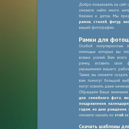
Добро пожаловать на сайт u
сможете найти много инт
близких и деток. Мы пре
рамок
,
стилей
,
фигур
,
ик
вашей фотографии.
Рамки для фото
Особой популярностью 
помощью которых вы смо
всяких усилий. Вам всег
рамку, вставить свое 
украшением вашего рабоче
Также, вы сможете создать
вам помогут большой в
могут освоить даже начина
Обращаем Ваше внимание
для семейного фото
,
ви
поздравления
,
календари
годом
,
ко дню рождения
,
сможете скачать по
этой с
Скачать шаблоны дл