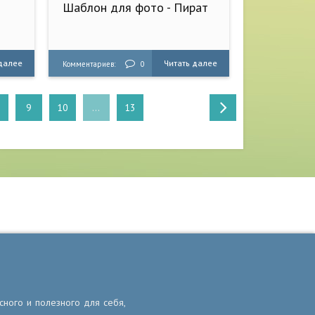
Шаблон для фото - Пират
 далее
Читать далее
Комментариев:
0
9
10
...
13
сного и полезного для себя,