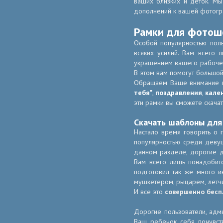
ваших близких и деток. М
дополнений к вашей фотогр
Рамки для фотош
Особой популярностью пол
всяких усилий. Вам всего 
украшением вашего рабочего
В этом вам помогут большо
Обращаем Ваше внимание
тебя"
,
поздравления
,
кале
эти рамки вы сможете скача
Скачать шаблоны дл
Настало время говорить о 
популярностью среди девуш
данном разделе, дорогие д
Вам всего лишь понадобит
подготовил так же много и
мушкетером, рыцарем, летчи
И все это
совершенно бесп
Дорогие пользователи, адм
Ваш ребенок себя почувству