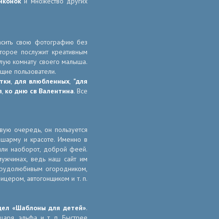
иконок
и множество других
асить свою фотографию без
оторое послужит креативным
лую комнату своего малыша.
ющие пользователи.
тки
,
для влюбленных
,
"для
я
,
ко дню св Валентина
. Все
рвую очередь, он пользуется
 шарму и красоте. Именно в
или наоборот, доброй феей.
ужчинах, ведь наш сайт им
 трудолюбивым огородником,
цером, автогонщиком и т. п.
дел «Шаблоны для детей»
.
царя, эльфа и т. п. Быстрее