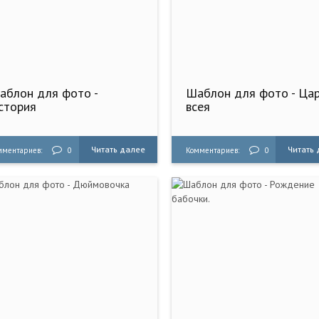
аблон для фото -
Шаблон для фото - Ца
стория
всея
Читать далее
Читать
мментариев:
0
Комментариев:
0