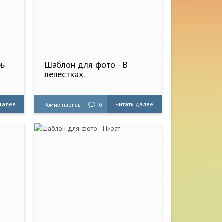
рь
Шаблон для фото - В
лепестках.
 далее
Читать далее
Комментариев:
0