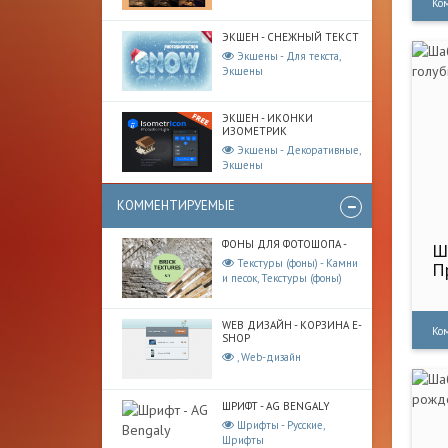
Ко
ЭКШЕН - СНЕЖНЫЙ ТЕКСТ
Экшены - Для текста,
Экшены
ЭКШЕН - ИКОНКИ
ИЗОМЕТРИК
Экшены - Декоративные,
Экшены
КОММЕНТИРУЕМЫЕ
ФОНЫ ДЛЯ ФОТОШОПА -
Ш
Текстуры (фоны) - Камни
П
и песок, Текстуры (фоны)
WEB ДИЗАЙН - КОРЗИНА E-
Ко
SHOP
, Web-дизайн
ШРИФТ - AG BENGALY
Шрифты - Русские,
Шрифты