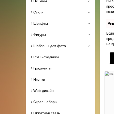
Вы с
Экшены
прос
пози
Стили
Ус
Шрифты
Если
Фигуры
прод
не п
Шаблоны для фото
PSD исходники
Градиенты
Иконки
Web-дизайн
Скрап наборы
Обратная связь