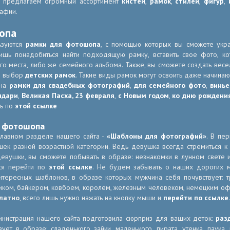
ы предлагаем огромный ассортимент
кистей
,
рамок
,
стилей
,
фигур
,
афии.
опа
ьзуются
рамки для фотошопа
, с помощью которых вы сможете укр
лишь понадобиться найти подходящую рамку, вставить свое фото, к
 места, либо же семейного альбома. Также, вы сможете создать весе
й выбор
детских рамок
. Такие виды рамок могут освоить даже начина
 на
рамки для свадебных фотографий
,
для семейного фото
,
винье
ндари
,
Великая Пасха,
23 февраля
,
с Новым годом
,
ко дню рождени
ть по
этой ссылке
я фотошопа
главном разделе нашего сайта -
«Шаблоны для фотографий»
. В пе
ек разной возрастной категории. Ведь девушка всегда стремиться к
евушки, вы сможете побывать в образе: незнакомки в лунном свете 
ся перейти по
этой ссылке
. Не будем забывать о наших дорогих м
нтересных шаблонов, в образе которых мужчина себя почувствует:
ком, байкером, ковбоем, королем, железным человеком, немецким офи
латно
, всего лишь нужно нажать на кнопку мыши и
перейти по ссылке
.
инистрация нашего сайта подготовила сюрприз для ваших деток:
раз
ет в образе: сладенького зайки, маленького, пирата, утенка, паука, 