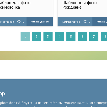
аблон для фото -
Шаблон для фото -
юймовочка
Рождение
Читать далее
Читать
мментариев:
0
Комментариев:
0
1
2
3
4
5
6
7
8
op
photoshop.ru! Друзья, на нашем сайте вы сможете найти много интере