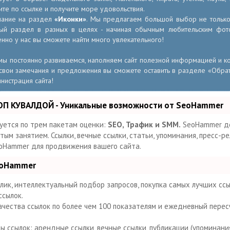
те по ссылке и получите море удовольствия.
мание на раздел
«Иконки»
. Мы предлагаем большой выбор не только 
ный раздел в разных в целях - начиная обычным любительским фот
нно у нас вы сможете найти много увлекательного!
, мы постоянно развиваемся, наполняем сайт полезной информацией и 
свои замечания и предложения вы сможете оставить в разделе «Обрат
инистрация сайта!
ОП КУВАЛДОЙ - Уникальные возможности от SeoHammer
уется по трем пакетам оценки:
SEO, Трафик и SMM.
SeoHammer д
ым занятием. Ссылки, вечные ссылки, статьи, упоминания, пресс-ре
oHammer для продвижения вашего сайта.
eoHammer
ик, интеллектуальный подбор запросов, покупка самых лучших сс
ссылок.
ачества ссылок по более чем 100 показателям и ежедневный пере
 ссылок: арендные ссылки, вечные ссылки, публикации (упоминания,