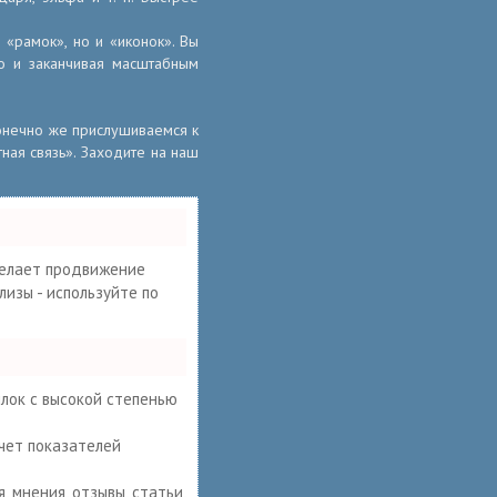
«рамок», но и «иконок». Вы
о и заканчивая масштабным
конечно же прислушиваемся к
ная связь». Заходите на наш
елает продвижение
лизы - используйте по
ылок с высокой степенью
счет показателей
 мнения, отзывы, статьи,