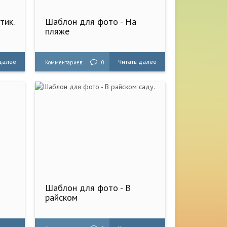
тик.
Шаблон для фото - На
пляже
 далее
Читать далее
Комментариев:
0
Шаблон для фото - В
райском