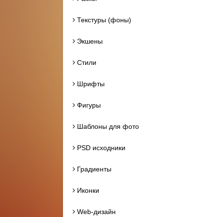
Текстуры (фоны)
Экшены
Стили
Шрифты
Фигуры
Шаблоны для фото
PSD исходники
Градиенты
Иконки
Web-дизайн