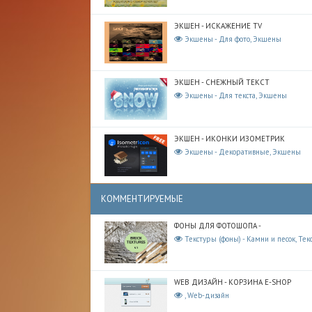
ЭКШЕН - ИСКАЖЕНИЕ TV
Экшены - Для фото, Экшены
ЭКШЕН - СНЕЖНЫЙ ТЕКСТ
Экшены - Для текста, Экшены
ЭКШЕН - ИКОНКИ ИЗОМЕТРИК
Экшены - Декоративные, Экшены
КОММЕНТИРУЕМЫЕ
ФОНЫ ДЛЯ ФОТОШОПА -
Текстуры (фоны) - Камни и песок, Тек
WEB ДИЗАЙН - КОРЗИНА E-SHOP
, Web-дизайн