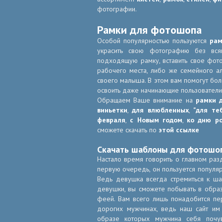
фотографии.
Рамки для фотошопа
Особой популярностью пользуются
рам
украсить свою фотографию без всяк
подходящую рамку, вставить свое фот
рабочего места, либо же семейного ал
своего малыша. В этом вам помогут б
освоить даже начинающие пользователи
Обращаем Ваше внимание на
рамки 
виньетки
,
для влюбленных
,
"для те
февраля
,
с Новым годом
,
ко дню р
сможете скачать по
этой ссылке
Скачать шаблоны для фотошо
Настало время говорить о главном раз
первую очередь, он пользуется популя
Ведь девушка всегда стремиться к ша
девушки, вы сможете побывать в образ
феей. Вам всего лишь понадобится п
дорогих мужчинах, ведь наш сайт им
образе которых мужчина себя почув