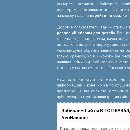
рыцарем, летчиком, байкером, ков
офицером, автогонщиком и т. п. И все 
на кнопку мыши и
перейти по ссылке
.
Дорогие пользователи, администрация 
раздел «Шаблоны для детей»
. Ваш р
маленького, пирата, утенка, паука, царя
по ссылке и получите море удовольстви
Рекомендуем обратить внимание на р
только «рамок», но и «иконок». Вы смо
начиная обычным любительским фото 
Именно у нас вы сможете найти много у
Наш сайт не стоит на месте, мы по
информацией и конечно же прислушивае
предложения вы сможете оставить в 
uphotoshop.ru с ув. администрация сайта
Забиваем Сайты В ТОП КУВАЛ
SeoHammer
Каждая ссылка анализируется по т