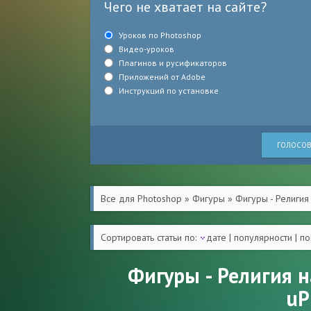
Чего не хватает на сайте?
Уроков по Photoshop
Видео-уроков
Плагинов и русификаторов
Приложений от Adobe
Инструкций по установке
ГОЛОСОВ
Все для Photoshop
»
Фигуры
»
Фигуры - Религи
Сортировать статьи по:
дате
|
популярности
|
по
Фигуры - Религия н
uP