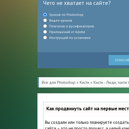
Чего не хватает на сайте?
Уроков по Photoshop
Видео-уроков
Плагинов и русификаторов
Приложений от Adobe
Инструкций по установке
ГОЛОСОВ
Все для Photoshop
»
Кисти
»
Кисти - Люди, части 
Как продвинуть сайт на первые мес
Вы создали или только планируете создать
сайта – это не просто процесс, а целый ко