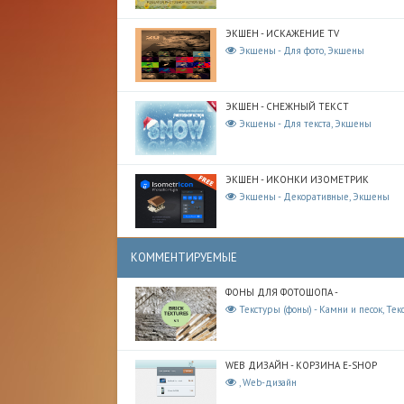
ЭКШЕН - ИСКАЖЕНИЕ TV
Экшены - Для фото, Экшены
ЭКШЕН - СНЕЖНЫЙ ТЕКСТ
Экшены - Для текста, Экшены
ЭКШЕН - ИКОНКИ ИЗОМЕТРИК
Экшены - Декоративные, Экшены
КОММЕНТИРУЕМЫЕ
ФОНЫ ДЛЯ ФОТОШОПА -
Текстуры (фоны) - Камни и песок, Тек
WEB ДИЗАЙН - КОРЗИНА E-SHOP
, Web-дизайн