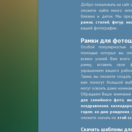
Добро пожаловать на сайт u
сможете найти много инт
близких и деток. Мы пре
рамок
,
стилей
,
фигур
,
ик
вашей фотографии.
Рамки для фото
Особой популярностью 
помощью которых вы смо
всяких усилий. Вам всег
рамку, вставить свое 
украшением вашего рабоче
Также, вы сможете создать
вам помогут большой в
могут освоить даже начина
Обращаем Ваше внимание
для семейного фото
,
ви
поздравления
,
календари
годом
,
ко дню рождения
,
сможете скачать по
этой с
Скачать шаблоны дл