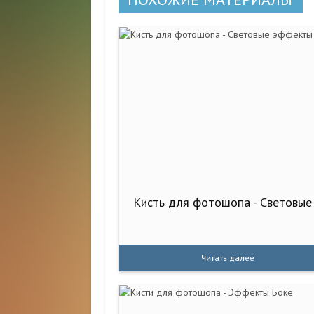
Кисть для фотошопа - Световые
Читать далее