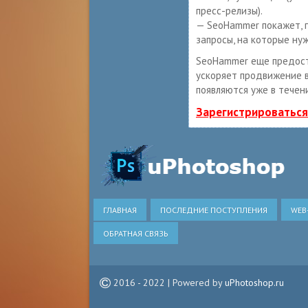
пресс-релизы).
— SeoHammer покажет, г
запросы, на которые ну
SeoHammer еще предос
ускоряет продвижение в
появляются уже в течен
Зарегистрироваться
ГЛАВНАЯ
ПОСЛЕДНИЕ ПОСТУПЛЕНИЯ
WEB
ОБРАТНАЯ СВЯЗЬ
2016 - 2022 | Powered by
uPhotoshop.ru