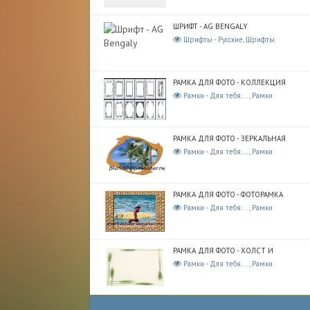
ШРИФТ - AG BENGALY
Шрифты - Русские, Шрифты
РАМКА ДЛЯ ФОТО - КОЛЛЕКЦИЯ
Рамки - Для тебя...., Рамки
РАМКА ДЛЯ ФОТО - ЗЕРКАЛЬНАЯ
Рамки - Для тебя...., Рамки
РАМКА ДЛЯ ФОТО - ФОТОРАМКА
Рамки - Для тебя...., Рамки
РАМКА ДЛЯ ФОТО - ХОЛСТ И
Рамки - Для тебя...., Рамки