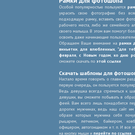
Рамки для фотошопа
Особой популярностью пользуются
рам
украсить свою фотографию без всяк
подходящую рамку, вставить свое фот
рабочего места, либо же семейного ал
своего малыша. В этом вам помогут б
освоить даже начинающие пользователи
Обращаем Ваше внимание на
рамки 
виньетки
,
для влюбленных
,
"для те
февраля
,
с Новым годом
,
ко дню р
сможете скачать по
этой ссылке
Скачать шаблоны для фотошо
Настало время говорить о главном раз
первую очередь, он пользуется популя
Ведь девушка всегда стремиться к ша
девушки, вы сможете побывать в образ
феей. Вам всего лишь понадобится п
дорогих мужчинах, ведь наш сайт им
образе которых мужчина себя почув
рыцарем, летчиком, байкером, ков
офицером, автогонщиком и т. п. И все 
на кнопку мыши и
перейти по ссылке
.