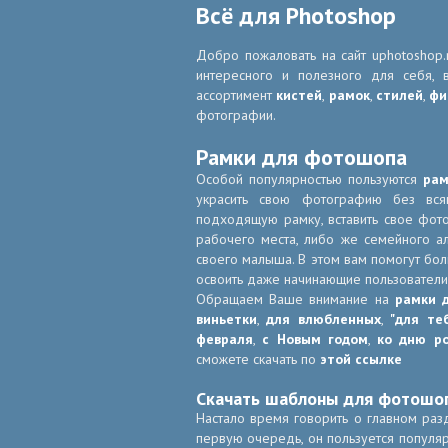
Всё для Photoshop
Добро пожаловать на сайт uphotoshop.
интересного и полезного для себя,
ассортимент
кистей
,
рамок
,
стилей
,
фи
фотографии.
Рамки для фотошопа
Особой популярностью пользуются
рам
украсить свою фотографию без всяк
подходящую рамку, вставить свое фот
рабочего места, либо же семейного ал
своего малыша. В этом вам помогут б
освоить даже начинающие пользователи
Обращаем Ваше внимание на
рамки 
виньетки
,
для влюбленных
,
"для те
февраля
,
с Новым годом
,
ко дню р
сможете скачать по
этой ссылке
Скачать шаблоны для фотошо
Настало время говорить о главном раз
первую очередь, он пользуется популя