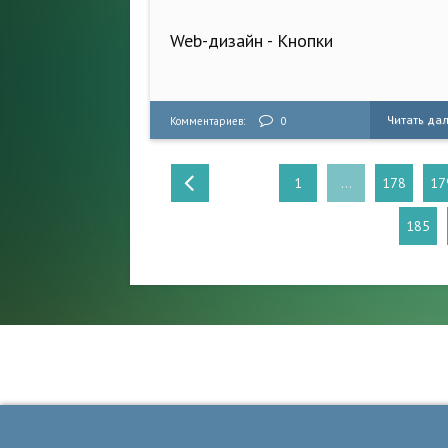
Web-дизайн - Кнопки
Читать да
Комментариев:
0
1
...
178
17
185