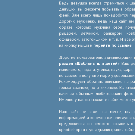
Ведь девушка всегда стремиться к ша
девушки, вы сможете побывать в образ
феей. Вам всего лишь понадобится п
дорогих мужчинах, ведь наш сайт им
образе которых мужчина себя почув
рыцарем, летчиком, байкером, ков
офицером, автогонщиком и т. п. И все 
на кнопку мыши и
перейти по ссылке
.
Дорогие пользователи, администрация 
раздел «Шаблоны для детей»
. Ваш р
маленького, пирата, утенка, паука, царя
по ссылке и получите море удовольстви
Рекомендуем обратить внимание на р
только «рамок», но и «иконок». Вы смо
начиная обычным любительским фото 
Именно у нас вы сможете найти много у
Наш сайт не стоит на месте, мы по
информацией и конечно же прислушивае
предложения вы сможете оставить в 
uphotoshop.ru с ув. администрация сайта