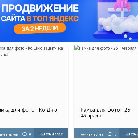
амка для фото - Ко Дню
Рамка для фото - 23
Февраля!
Читать далее
Читать
мментариев:
0
Комментариев:
0