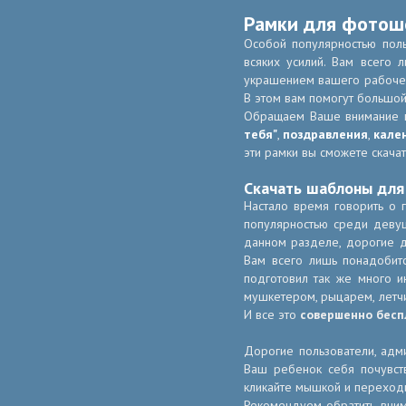
Рамки для фотош
Особой популярностью пол
всяких усилий. Вам всего 
украшением вашего рабочего
В этом вам помогут большо
Обращаем Ваше внимание
тебя"
,
поздравления
,
кале
эти рамки вы сможете скача
Скачать шаблоны дл
Настало время говорить о 
популярностью среди девуш
данном разделе, дорогие д
Вам всего лишь понадобит
подготовил так же много и
мушкетером, рыцарем, летчи
И все это
совершенно бесп
Дорогие пользователи, адм
Ваш ребенок себя почувству
кликайте мышкой и переходи
Рекомендуем обратить вни