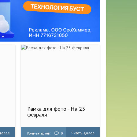
Рамка для фото - На 23
февраля
 далее
Читать далее
Комментариев:
0