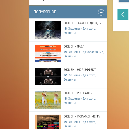
ПОПУЛЯРНОЕ
ЭКШЕН - ЭФФЕКТ ДОЖДЯ
Экшены - Для фото,
Экшены
ЭКШЕН - ПАЗЛ
Экшены - Декоративные,
Экшены
ЭКШЕН - HDR ЭФФЕКТ
Экшены - Для фото,
Экшены
ЭКШЕН - PIXELATOR
Экшены - Для фото,
Экшены
ЭКШЕН - ИСКАЖЕНИЕ TV
Экшены - Для фото,
Экшены