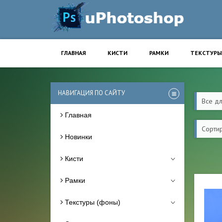
ГЛАВНАЯ
КИСТИ
РАМКИ
ТЕКСТУРЫ
НАВИГАЦИЯ ПО САЙТУ
Все д
Главная
Сортир
Новинки
Кисти
Рамки
Текстуры (фоны)