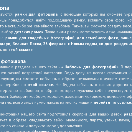
опа
ьзуются
рамки для фотошопа
, с помощью которых вы сможете укр
лишь понадобиться найти подходящую рамку, вставить свое фото, к
 места, либо же семейного альбома. Также, вы сможете создать весе
й выбор
детских рамок
. Такие виды рамок могут освоить даже начина
 на
рамки для свадебных фотографий
,
для семейного фото
,
винье
ндари
,
Великая Пасха,
23 февраля
,
с Новым годом
,
ко дню рождени
ть по
этой ссылке
я фотошопа
главном разделе нашего сайта -
«Шаблоны для фотографий»
. В пе
ек разной возрастной категории. Ведь девушка всегда стремиться к
евушки, вы сможете побывать в образе: незнакомки в лунном свете 
ся перейти по
этой ссылке
. Не будем забывать о наших дорогих м
нтересных шаблонов, в образе которых мужчина себя почувствует:
ком, байкером, ковбоем, королем, железным человеком, немецким офи
латно
, всего лишь нужно нажать на кнопку мыши и
перейти по ссылке
.
инистрация нашего сайта подготовила сюрприз для ваших деток:
раз
ет в образе: сладенького зайки, маленького, пирата, утенка, паука, 
те по ссылке и получите море удовольствия.
мание на раздел
«Иконки»
. Мы предлагаем большой выбор не только 