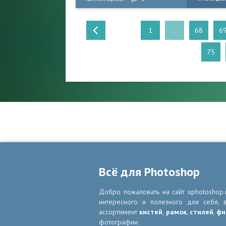
1
...
68
6
75
Всё для Photoshop
Добро пожаловать на сайт uphotoshop.
интересного и полезного для себя,
ассортимент
кистей
,
рамок
,
стилей
,
фи
фотографии.