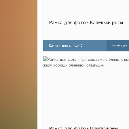
Рамка для фото - Капельки росы
Читать да
Комментариев:
0
Рамка для фото - Приглашаем