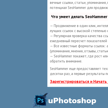
вечные ссылки, статьи, упоминания,
потенциал SeoHammer для продвиже
Что умеет делать SeoHammer
— Продвижение в один клик, интелл
лучших ссылок с высокой степенью 
— Регулярная проверка качества сс
ежедневный пересчет показателей 
— Все известные форматы ссылок: а
(упоминания, мнения, отзывы, статьи
— SeoHammer покажет, где рост или
обратить внимание.
SeoHammer еще предоставляет те
десятки раз, а первые результаты п
Зарегистрироваться и Начать