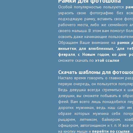
Рамки для фотошопа
Особой популярностью пользуются
рам
украсить свою фотографию без всяк
подходящую рамку, вставить свое фот
рабочего места, либо же семейного ал
своего малыша. В этом вам помогут б
освоить даже начинающие пользователи
Обращаем Ваше внимание на
рамки 
виньетки
,
для влюбленных
,
"для те
февраля
,
с Новым годом
,
ко дню р
сможете скачать по
этой ссылке
Скачать шаблоны для фотошо
Настало время говорить о главном раз
первую очередь, он пользуется популя
Ведь девушка всегда стремиться к ша
девушки, вы сможете побывать в образ
феей. Вам всего лишь понадобится п
дорогих мужчинах, ведь наш сайт им
образе которых мужчина себя почув
рыцарем, летчиком, байкером, ков
офицером, автогонщиком и т. п. И все 
на кнопку мыши и
перейти по ссылке
.