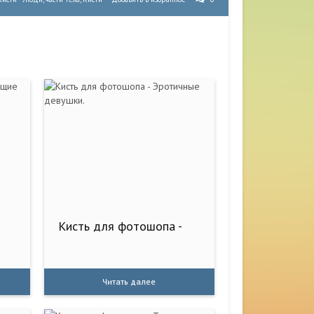
Кисть для фотошопа -
Читать далее