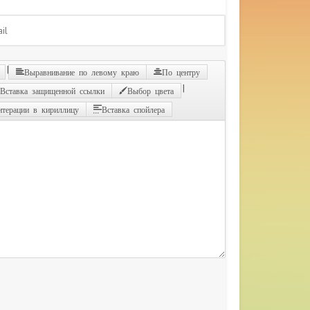
|
Выравнивание по левому краю
По центру
|
Вставка защищенной ссылки
Выбор цвета
итерации в кириллицу
Вставка спойлера