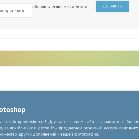
обновить, если не виден код
ДОБАВИТЬ
otoshop
на сайт uphotoshop.ru! Друзья, на нашем сайте вы сможете найти м
я, ваших близких и деток. Мы предлагаем огромный ассортимент
кист
ножество других дополнений к вашей фотографии.