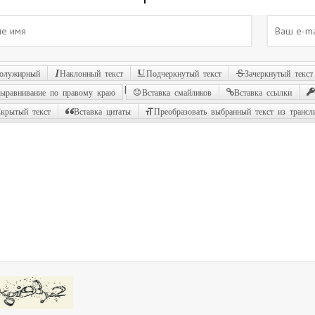
олужирный
Наклонный текст
Подчеркнутый текст
Зачеркнутый текст
|
ыравнивание по правому краю
Вставка смайликов
Вставка ссылки
крытый текст
Вставка цитаты
Преобразовать выбранный текст из трансл