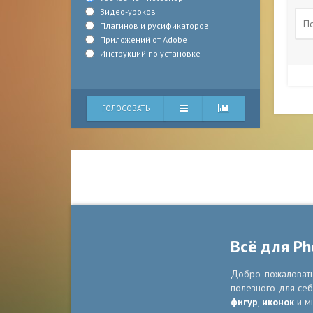
Видео-уроков
Плагинов и русификаторов
Приложений от Adobe
Инструкций по установке
ГОЛОСОВАТЬ
Всё для Ph
Добро пожаловать 
полезного для себ
фигур
,
иконок
и м