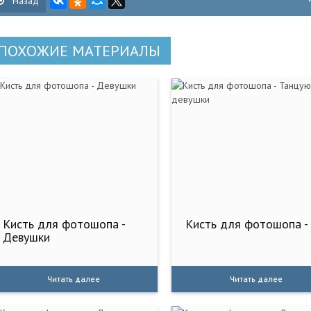
Назад
ПОХОЖИЕ МАТЕРИАЛЫ
Кисть для фотошопа -
Кисть для фотошопа -
Девушки
Читать далее
Читать далее