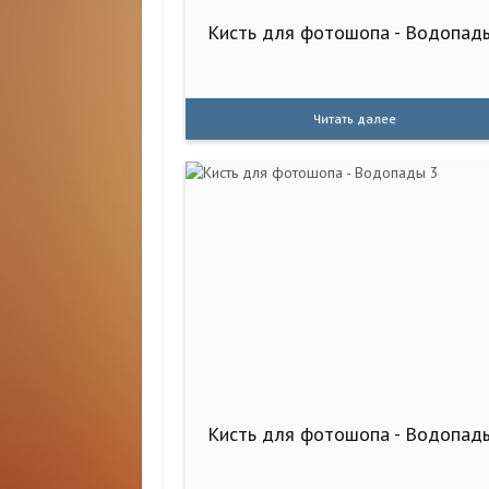
Кисть для фотошопа - Водопад
Читать далее
Кисть для фотошопа - Водопад