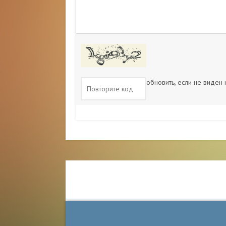
обновить, если не виден