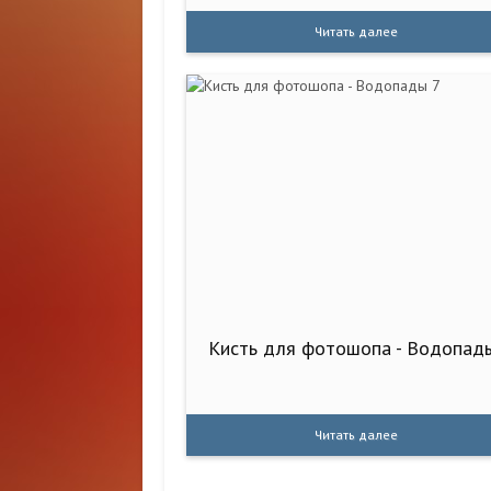
Читать далее
Кисть для фотошопа - Водопад
Читать далее