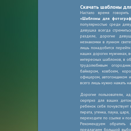
Скачать шаблоны дл
Настало время говорить
«Шаблоны для фотограф
популярностью среди деву
девушка всегда стремитьс
разделе, дорогие девуш
незнакомки в лунном свет
лишь понадобится перейт
наших дорогих мужчинах, в
интересных шаблонов, в об
трудолюбивым огородник
байкером, ковбоем, кор
офицером, автогонщиком и 
всего лишь нужно нажать н
Дорогие пользователи, ад
сюрприз для ваших дето
ребенок себя почувствует в
пирата, утенка, паука, царя
переходите по ссылке и по
Рекомендуем обратить
предлагаем большой выбор