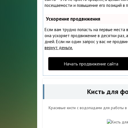
посещаемости и повышение его позиций в 
Ускорение продвижения
Если вам трудно попасть на первые места 
она ускоряет продвижение в десятки раз, 
дней. Если ни один запрос у вас не продвин
вернут деньги.
Начать продвижение сайта
Кисть для ф
Красивые кисти с водопадами для работы в 