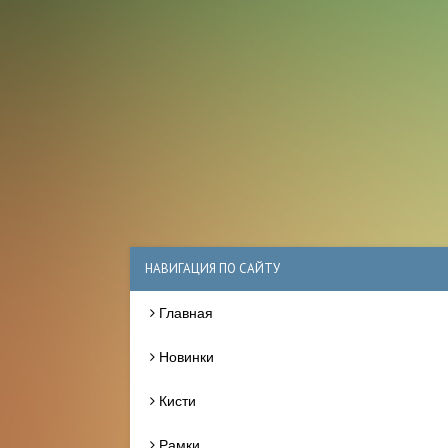
НАВИГАЦИЯ ПО САЙТУ
Главная
Новинки
Кисти
Рамки