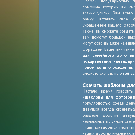
Особой популярностью 
помощью которых вы смо
всяких усилий. Вам всег
рамку, вставить свое 
украшением вашего рабоче
Также, вы сможете создать
вам помогут большой в
могут освоить даже начина
Обращаем Ваше внимание
для семейного фото
,
ви
поздравления
,
календари
годом
,
ко дню рождения
,
сможете скачать по
этой с
Скачать шаблоны дл
Настало время говорить
«Шаблоны для фотограф
популярностью среди деву
девушка всегда стремитьс
разделе, дорогие девуш
незнакомки в лунном свет
лишь понадобится перейт
наших дорогих мужчинах, в