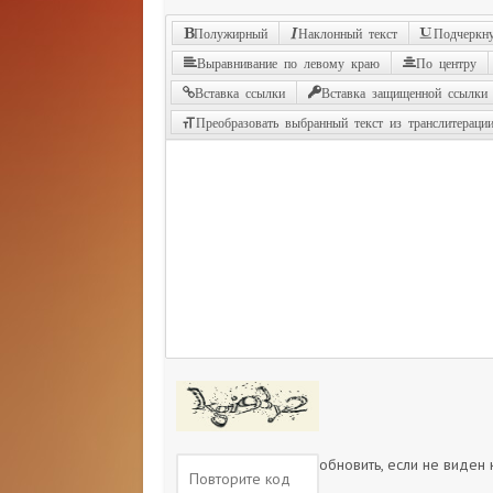
Полужирный
Наклонный текст
Подчеркну
Выравнивание по левому краю
По центру
Вставка ссылки
Вставка защищенной ссылки
Преобразовать выбранный текст из транслитераци
обновить, если не виден