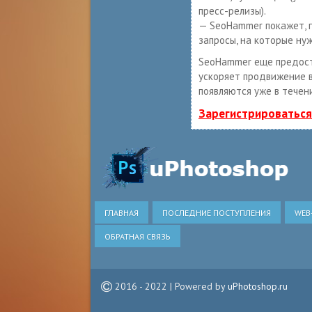
пресс-релизы).
— SeoHammer покажет, г
запросы, на которые ну
SeoHammer еще предос
ускоряет продвижение в
появляются уже в течен
Зарегистрироваться
ГЛАВНАЯ
ПОСЛЕДНИЕ ПОСТУПЛЕНИЯ
WEB
ОБРАТНАЯ СВЯЗЬ
2016 - 2022 | Powered by
uPhotoshop.ru