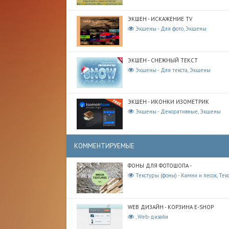
ЭКШЕН - ИСКАЖЕНИЕ TV
Экшены - Для фото, Экшены
ЭКШЕН - СНЕЖНЫЙ ТЕКСТ
Экшены - Для текста, Экшены
ЭКШЕН - ИКОНКИ ИЗОМЕТРИК
Экшены - Декоративные, Экшены
КОММЕНТИРУЕМЫЕ
ФОНЫ ДЛЯ ФОТОШОПА -
Текстуры (фоны) - Камни и песок, Тек
WEB ДИЗАЙН - КОРЗИНА E-SHOP
, Web-дизайн