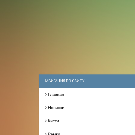
НАВИГАЦИЯ ПО САЙТУ
Главная
Новинки
Кисти
Рамки