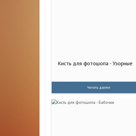
Кисть для фотошопа - Узорные
Читать далее