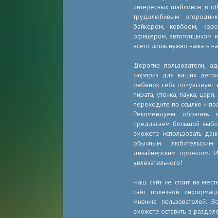
интересных шаблонов, в об
трудолюбивым огородник
байкером, ковбоем, кор
офицером, автогонщиком и 
всего лишь нужно нажать н
Дорогие пользователи, ад
сюрприз для ваших дето
ребенок себя почувствует в
пирата, утенка, паука, царя
переходите по ссылке и по
Рекомендуем обратить
предлагаем большой выбор
сможете использовать дан
обычным любительски
дизайнерским проектом. 
увлекательного!
Наш сайт не стоит на мест
сайт полезной информац
мнению пользователей. 
сможете оставить в разделе