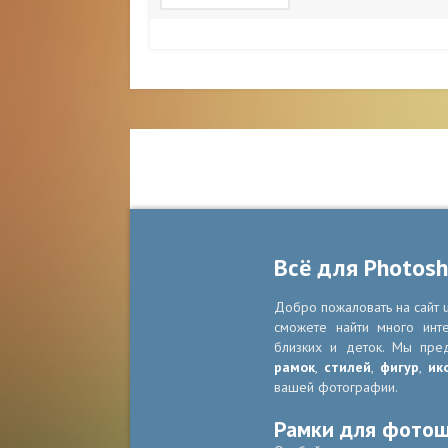
Всё для Photos
Добро пожаловать на сайт u
сможете найти много инт
близких и деток. Мы пре
рамок
,
стилей
,
фигур
,
ик
вашей фотографии.
Рамки для фото