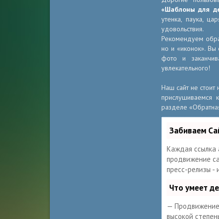
«Шаблоны для д
утенка, паука, ц
удовольствия.
Рекомендуем обра
но и «иконок». Вы
фото и заканчив
увлекательного!
Наш сайт не стоит
прислушиваемся к
разделе «Обратная 
Забиваем Са
Каждая ссылка 
продвижение сай
пресс-релизы -
Что умеет д
— Продвижение 
высокой степен