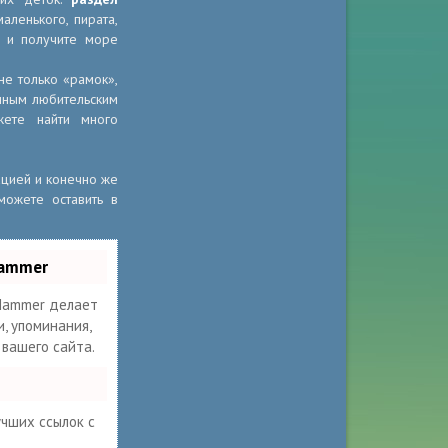
аленького, пирата,
е и получите море
е только «рамок»,
ычным любительским
жете найти много
ацией и конечно же
можете оставить в
Hammer
ammer делает
, упоминания,
 вашего сайта.
учших ссылок с