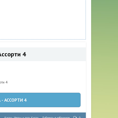
Ассорти 4
- АССОРТИ 4
Кисти - Узоры и тату
,
Кисти
Добавить в избранное
0