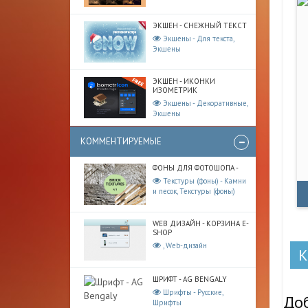
ЭКШЕН - СНЕЖНЫЙ ТЕКСТ
Экшены - Для текста,
Экшены
ЭКШЕН - ИКОНКИ
ИЗОМЕТРИК
Экшены - Декоративные,
Экшены
КОММЕНТИРУЕМЫЕ
ФОНЫ ДЛЯ ФОТОШОПА -
Текстуры (фоны) - Камни
и песок, Текстуры (фоны)
WEB ДИЗАЙН - КОРЗИНА E-
SHOP
, Web-дизайн
ШРИФТ - AG BENGALY
Шрифты - Русские,
До
Шрифты