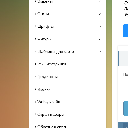
Экшены
—
С
—
П
Стили
—
У
Шрифты
Фигуры
Шаблоны для фото
PSD исходники
На
Градиенты
Иконки
Web-дизайн
Скрап наборы
Обратная связь