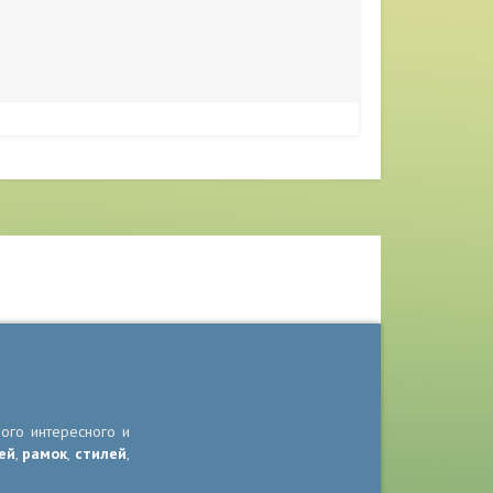
ного интересного и
ей
,
рамок
,
стилей
,