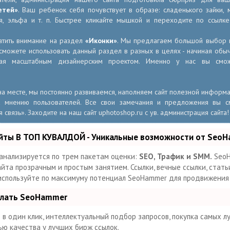
етей»
. Ваш ребенок себя почувствует в образе: сладенького зайки, м
аря, эльфа и т. п. Быстрее кликайте мышкой и переходите по ссылк
тить внимание на раздел
«Иконки»
. Мы предлагаем большой выбор н
 сможете использовать данный раздел в разных в целях - начиная об
ая масштабным дизайнерским проектом. Именно у нас вы смо
 на месте, мы постоянно развиваемся, наполняем сайт полезной информ
 мнению пользователей. Все свои замечания и предложения вы с
связь». Заходите на наш сайт uphotoshop.ru с ув. администрация сайта!
йты В ТОП КУВАЛДОЙ - Уникальные возможности от Seo
анализируется по трем пакетам оценки:
SEO, Трафик и SMM.
SeoH
та прозрачным и простым занятием. Ссылки, вечные ссылки, статьи
 используйте по максимуму потенциал SeoHammer для продвижения
елать SeoHammer
в один клик, интеллектуальный подбор запросов, покупка самых л
ью качества у лучших бирж ссылок.