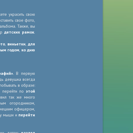
ете украсить свою
ставить свое фото,
льбома. Также, вы
ор
детских рамок
.
ото
,
виньетки
,
для
вым годом
,
ко дню
рафий»
. В первую
едь девушка всегда
побывать в образе:
я перейти по
этой
вил так же много
вым огородником,
емецким офицером,
пку мыши и
перейти
ших деток:
раздел