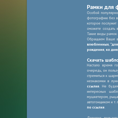
Рамки для 
Особой популярно
фотографию без вс
которое послужит
сможете создать 
Такие виды рамок 
Обращаем Ваше 
влюбленных
,
"для
рождения
,
ко дню
Скачать шабл
Настало время г
очередь, он польз
стремиться к шарм
незнакомки в лун
ссылке
. Не буде
интересных шабл
мушкетером, рыца
автогонщиком и т. 
по ссылке
.
Дорогие пользов