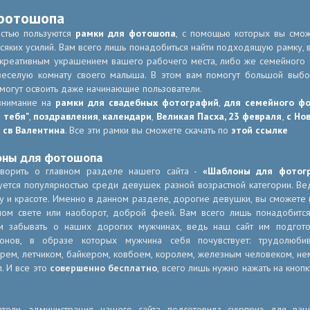
фотошопа
стью пользуются
рамки для фотошопа
, с помощью которых вы смож
яких усилий. Вам всего лишь понадобиться найти подходящую рамку, в
 креативным украшением вашего рабочего места, либо же семейного а
веселую комнату своего малыша. В этом вам помогут большой выб
могут освоить даже начинающие пользователи.
внимание на
рамки для свадебных фотографий
,
для семейного ф
 тебя"
,
поздравления
,
календари
,
Великая Пасха,
23 февраля
,
с Но
 св Валентина
. Все эти рамки вы сможете скачать по
этой ссылке
оны для фотошопа
оворить о главном разделе нашего сайта -
«Шаблоны для фотог
уется популярностью среди девушек разной возрастной категории. В
у и красоте. Именно в данном разделе, дорогие девушки, вы сможете 
ном свете или наоборот, доброй феей. Вам всего лишь понадобитс
м забывать о наших дорогих мужчинах, ведь наш сайт им подгото
онов, в образе которых мужчина себя почувствует: трудолюби
рем, летчиком, байкером, ковбоем, королем, железным человеком, н
п. И все это
совершенно бесплатно
, всего лишь нужно нажать на кно
атели, администрация нашего сайта подготовила сюрприз для ва