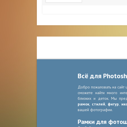
Всё для Photos
Добро пожаловать на сайт u
сможете найти много инт
близких и деток. Мы пре
рамок
,
стилей
,
фигур
,
ик
вашей фотографии.
Рамки для фото