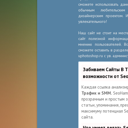
сможете использовать дан
обычным любительски
дизайнерским проектом. 
увлекательного!
Наш сайт не стоит на мест
сайт полезной информац
мнению пользователей. 
сможете оставить в разделе
uphotoshop.ru с ув. админис
Забиваем Сайты В 
возможности от Se
Каждая ссылка анализи
Трафик и SMM.
SeoHamm
прозрачным и простым за
статьи, упоминания, пре
максимуму потенциал S
сайта.
Что умеет делать 