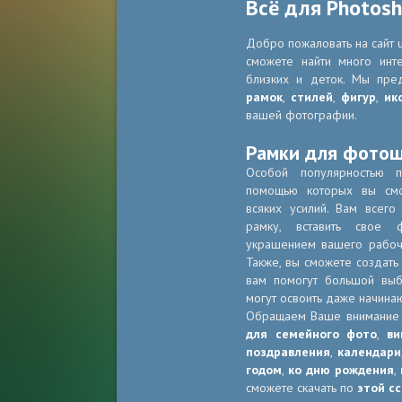
Всё для Photos
Добро пожаловать на сайт u
сможете найти много инт
близких и деток. Мы пре
рамок
,
стилей
,
фигур
,
ик
вашей фотографии.
Рамки для фото
Особой популярностью 
помощью которых вы смо
всяких усилий. Вам всег
рамку, вставить свое 
украшением вашего рабоче
Также, вы сможете создать
вам помогут большой в
могут освоить даже начина
Обращаем Ваше внимание
для семейного фото
,
ви
поздравления
,
календари
годом
,
ко дню рождения
,
сможете скачать по
этой с