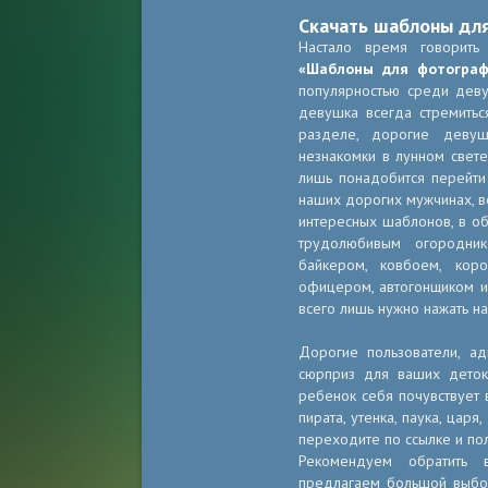
Скачать шаблоны дл
Настало время говорить
«Шаблоны для фотограф
популярностью среди деву
девушка всегда стремитьс
разделе, дорогие девуш
незнакомки в лунном свет
лишь понадобится перейт
наших дорогих мужчинах, в
интересных шаблонов, в об
трудолюбивым огородник
байкером, ковбоем, кор
офицером, автогонщиком и 
всего лишь нужно нажать н
Дорогие пользователи, ад
сюрприз для ваших дето
ребенок себя почувствует в
пирата, утенка, паука, царя
переходите по ссылке и по
Рекомендуем обратить
предлагаем большой выбор