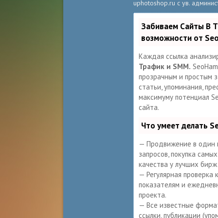
uphotoshop.ru с ув. админис
Забиваем Сайты В 
возможности от Se
Каждая ссылка анализи
Трафик и SMM.
SeoHamm
прозрачным и простым за
статьи, упоминания, пре
максимуму потенциал S
сайта.
Что умеет делать 
— Продвижение в один 
запросов, покупка самы
качества у лучших бирж
— Регулярная проверка 
показателям и ежеднев
проекта.
— Все известные формат
ссылки, публикации (упо