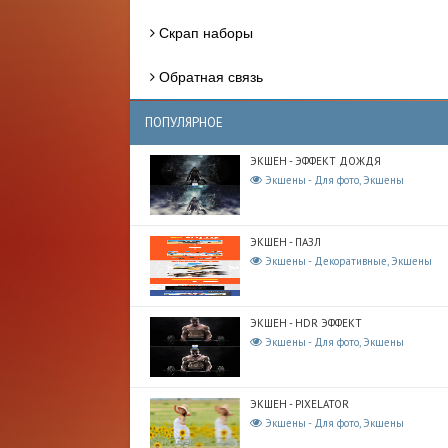
Скрап наборы
Обратная связь
ПОПУЛЯРНОЕ
ЭКШЕН - ЭФФЕКТ ДОЖДЯ
Экшены - Для фото, Экшены
ЭКШЕН - ПАЗЛ
Экшены - Декоративные, Экшены
ЭКШЕН - HDR ЭФФЕКТ
Экшены - Для фото, Экшены
ЭКШЕН - PIXELATOR
Экшены - Для фото, Экшены