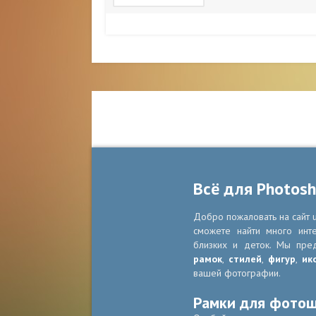
Всё для Photos
Добро пожаловать на сайт u
сможете найти много инт
близких и деток. Мы пре
рамок
,
стилей
,
фигур
,
ик
вашей фотографии.
Рамки для фото