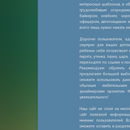
интересных шаблонов, в об
трудолюбивым огородник
байкером, ковбоем, кор
офицером, автогонщиком и 
всего лишь нужно нажать н
Дорогие пользователи, ад
сюрприз для ваших дето
ребенок себя почувствует в
пирата, утенка, паука, царя
переходите по ссылке и по
Рекомендуем обратить
предлагаем большой выбор
сможете использовать дан
обычным любительски
дизайнерским проектом. 
увлекательного!
Наш сайт не стоит на мест
сайт полезной информац
мнению пользователей. 
сможете оставить в разделе