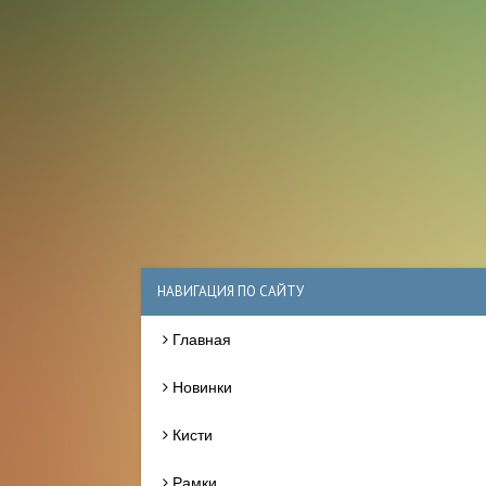
НАВИГАЦИЯ ПО САЙТУ
Главная
Новинки
Кисти
Рамки