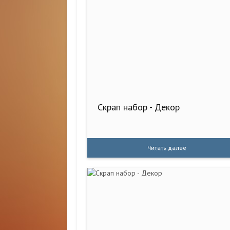
Скрап набор - Декор
Читать далее