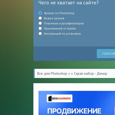
Чего не хватает на сайте?
Уроков по Photoshop
Видео-уроков
Плагинов и русификаторов
Приложений от Adobe
Инструкций по установке
ГОЛОСОВ
Все для Photoshop
»
» Скрап набор - Декор