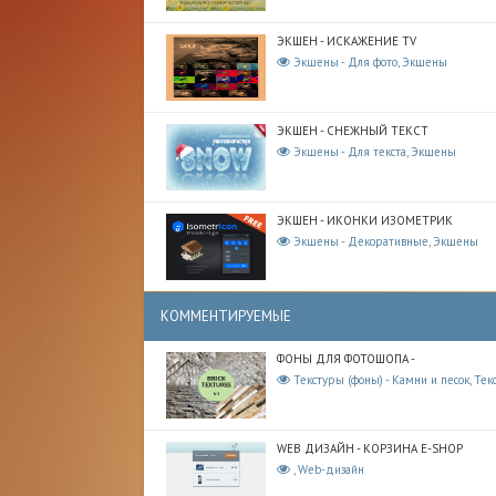
ЭКШЕН - ИСКАЖЕНИЕ TV
Экшены - Для фото, Экшены
ЭКШЕН - СНЕЖНЫЙ ТЕКСТ
Экшены - Для текста, Экшены
ЭКШЕН - ИКОНКИ ИЗОМЕТРИК
Экшены - Декоративные, Экшены
КОММЕНТИРУЕМЫЕ
ФОНЫ ДЛЯ ФОТОШОПА -
Текстуры (фоны) - Камни и песок, Тек
WEB ДИЗАЙН - КОРЗИНА E-SHOP
, Web-дизайн