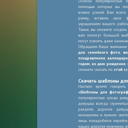
Особой популярностью 
помощью которых вы смо
всяких усилий. Вам всег
рамку, вставить свое 
украшением вашего рабоче
Также, вы сможете создать
вам помогут большой в
могут освоить даже начина
Обращаем Ваше внимание
для семейного фото
,
ви
поздравления
,
календари
годом
,
ко дню рождения
,
сможете скачать по
этой с
Скачать шаблоны дл
Настало время говорить
«Шаблоны для фотограф
популярностью среди деву
девушка всегда стремитьс
разделе, дорогие девуш
незнакомки в лунном свет
лишь понадобится перейт
наших дорогих мужчинах, в