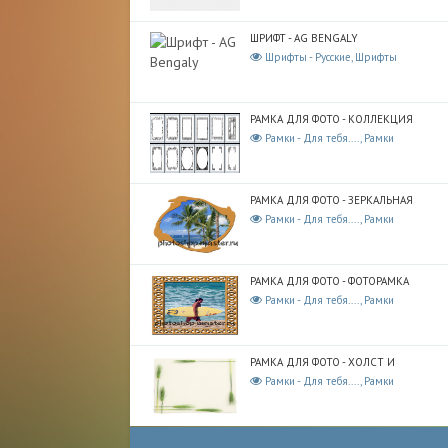
ШРИФТ - AG BENGALY
Шрифты - Русские, Шрифты
РАМКА ДЛЯ ФОТО - КОЛЛЕКЦИЯ
Рамки - Для тебя...., Рамки
РАМКА ДЛЯ ФОТО - ЗЕРКАЛЬНАЯ
Рамки - Для тебя...., Рамки
РАМКА ДЛЯ ФОТО - ФОТОРАМКА
Рамки - Для тебя...., Рамки
РАМКА ДЛЯ ФОТО - ХОЛСТ И
Рамки - Для тебя...., Рамки