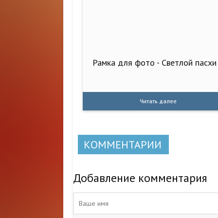
Рамка для фото - Светлой пасхи
Читать далее
КОММЕНТАРИИ
Добавление комментария