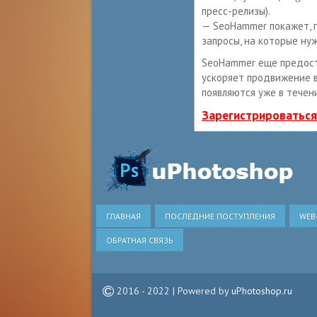
пресс-релизы).
— SeoHammer покажет, г
запросы, на которые ну
SeoHammer еще предос
ускоряет продвижение в
появляются уже в течен
Зарегистрироваться
ГЛАВНАЯ
ПОСЛЕДНИЕ ПОСТУПЛЕНИЯ
WEB
ОБРАТНАЯ СВЯЗЬ
2016 - 2022 | Powered by
uPhotoshop.ru