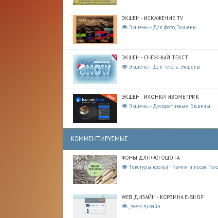
ЭКШЕН - ИСКАЖЕНИЕ TV
Экшены - Для фото, Экшены
ЭКШЕН - СНЕЖНЫЙ ТЕКСТ
Экшены - Для текста, Экшены
ЭКШЕН - ИКОНКИ ИЗОМЕТРИК
Экшены - Декоративные, Экшены
КОММЕНТИРУЕМЫЕ
ФОНЫ ДЛЯ ФОТОШОПА -
Текстуры (фоны) - Камни и песок, Тек
WEB ДИЗАЙН - КОРЗИНА E-SHOP
, Web-дизайн