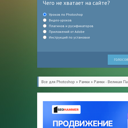
Чего не хватает на сайте?
Уроков по Photoshop
Видео-уроков
Плагинов и русификаторов
Приложений от Adobe
Инструкций по установке
ГОЛОСОВ
Все для Photoshop
»
Рамки
»
Рамки - Великая Па