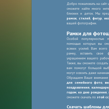
Добро пожаловать на сайт u
сможете найти много инт
близких и деток. Мы пре
рамок
,
стилей
,
фигур
,
ик
вашей фотографии.
Рамки для фото
Особой популярностью 
помощью которых вы смо
всяких усилий. Вам всег
рамку, вставить свое 
украшением вашего рабоче
Также, вы сможете создать
вам помогут большой в
могут освоить даже начина
Обращаем Ваше внимание
для семейного фото
,
ви
поздравления
,
календари
годом
,
ко дню рождения
,
сможете скачать по
этой с
Скачать шаблоны дл