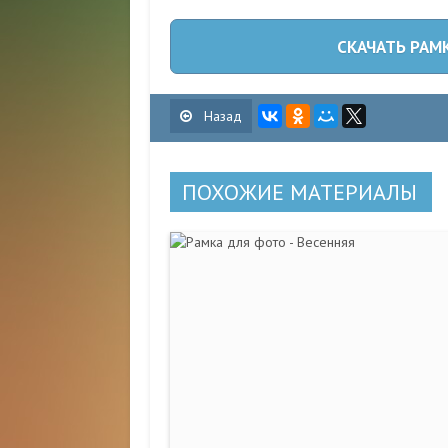
СКАЧАТЬ РАМ
Назад
ПОХОЖИЕ МАТЕРИАЛЫ