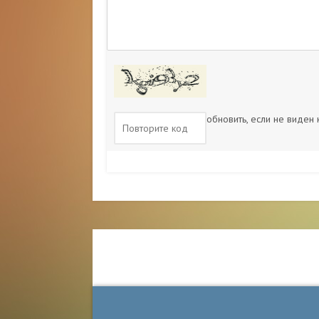
обновить, если не виден