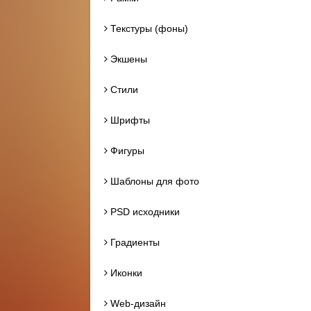
Текстуры (фоны)
Экшены
Стили
Шрифты
Фигуры
Шаблоны для фото
PSD исходники
Градиенты
Иконки
Web-дизайн