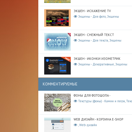
ЭКШЕН - ИСКАЖЕНИЕ TV
Экшены - Для фото, Экшены
ЭКШЕН - СНЕЖНЫЙ ТЕКСТ
Экшены - Для текста, Экшены
ЭКШЕН - ИКОНКИ ИЗОМЕТРИК
Экшены - Декоративные, Экшены
КОММЕНТИРУЕМЫЕ
ФОНЫ ДЛЯ ФОТОШОПА -
Текстуры (фоны) - Камни и песок, Тек
WEB ДИЗАЙН - КОРЗИНА E-SHOP
, Web-дизайн