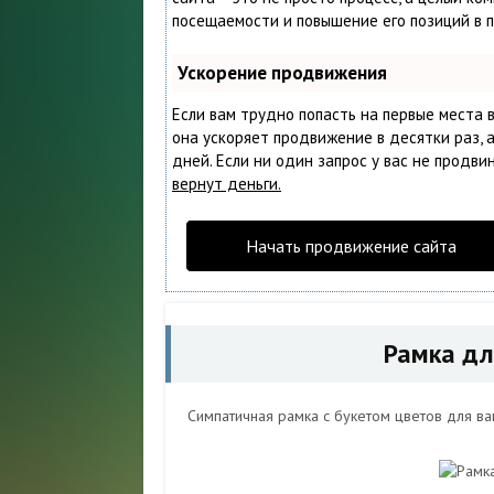
посещаемости и повышение его позиций в 
Ускорение продвижения
Если вам трудно попасть на первые места 
она ускоряет продвижение в десятки раз, 
дней. Если ни один запрос у вас не продвин
вернут деньги.
Начать продвижение сайта
Рамка дл
Симпатичная рамка с букетом цветов для в