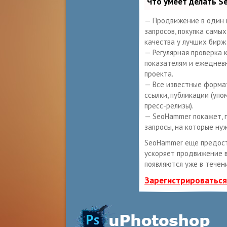
Что умеет делать 
— Продвижение в один 
запросов, покупка самы
качества у лучших бирж
— Регулярная проверка 
показателям и ежеднев
проекта.
— Все известные формат
ссылки, публикации (упо
пресс-релизы).
— SeoHammer покажет, г
запросы, на которые ну
SeoHammer еще предос
ускоряет продвижение в
появляются уже в течен
Зарегистрироваться