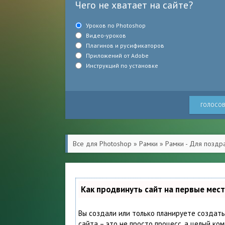
Чего не хватает на сайте?
Уроков по Photoshop
Видео-уроков
Плагинов и русификаторов
Приложений от Adobe
Инструкций по установке
ГОЛОСОВ
Все для Photoshop
»
Рамки
»
Рамки - Для поздр
Как продвинуть сайт на первые мес
Вы создали или только планируете создать
сайта – это не просто процесс, а целый ко