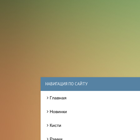
НАВИГАЦИЯ ПО САЙТУ
Главная
Новинки
Кисти
Рамки