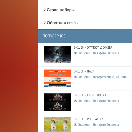
Скрап наборы
Обратная связь
ПОПУЛЯРНОЕ
ЭКШЕН - ЭФФЕКТ ДОЖДЯ
Экшены - Для фото, Экшены
ЭКШЕН - ПАЗЛ
Экшены - Декоративные, Экшены
ЭКШЕН - HDR ЭФФЕКТ
Экшены - Для фото, Экшены
ЭКШЕН - PIXELATOR
Экшены - Для фото, Экшены