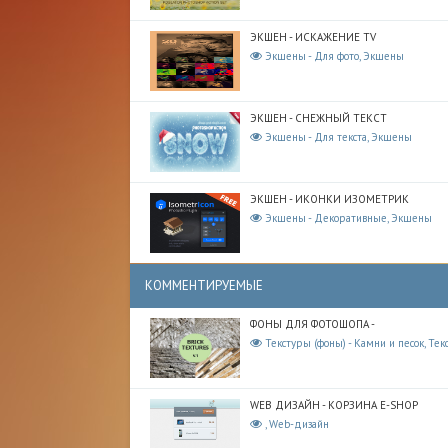
ЭКШЕН - ИСКАЖЕНИЕ TV
Экшены - Для фото, Экшены
ЭКШЕН - СНЕЖНЫЙ ТЕКСТ
Экшены - Для текста, Экшены
ЭКШЕН - ИКОНКИ ИЗОМЕТРИК
Экшены - Декоративные, Экшены
КОММЕНТИРУЕМЫЕ
ФОНЫ ДЛЯ ФОТОШОПА -
Текстуры (фоны) - Камни и песок, Тек
WEB ДИЗАЙН - КОРЗИНА E-SHOP
, Web-дизайн