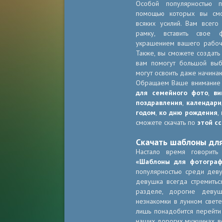
Особой популярностью 
помощью которых вы смо
всяких усилий. Вам всег
рамку, вставить свое 
украшением вашего рабоче
Также, вы сможете создать
вам помогут большой в
могут освоить даже начина
Обращаем Ваше внимание
для семейного фото
,
ви
поздравления
,
календари
годом
,
ко дню рождения
,
сможете скачать по
этой с
Скачать шаблоны дл
Настало время говорить
«Шаблоны для фотограф
популярностью среди деву
девушка всегда стремитьс
разделе, дорогие девуш
незнакомки в лунном свет
лишь понадобится перейт
наших дорогих мужчинах, в