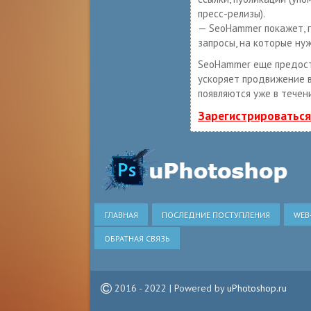
пресс-релизы).
— SeoHammer покажет, г
запросы, на которые ну
SeoHammer еще предос
ускоряет продвижение в
появляются уже в течен
Зарегистрироваться
ГЛАВНАЯ
ПОСЛЕДНИЕ ПОСТУПЛЕНИЯ
WEB
ОБРАТНАЯ СВЯЗЬ
2016 - 2022 | Powered by
uPhotoshop.ru