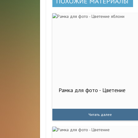
ПОХОЖИЕ МАТЕРИАЛЫ
Рамка для фото - Цветение
Читать далее