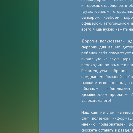
интересных шаблонов, в об
трудолюбивым огородник
байкером, ковбоем, кор
офицером, автогонщиком и 
всего лишь нужно нажать н
Дорогие пользователи, ад
сюрприз для ваших дето
ребенок себя почувствует в
пирата, утенка, паука, царя
переходите по ссылке и по
Рекомендуем обратить
предлагаем большой выбор
сможете использовать дан
обычным любительски
дизайнерским проектом. 
увлекательного!
Наш сайт не стоит на мест
сайт полезной информац
мнению пользователей. 
сможете оставить в разделе