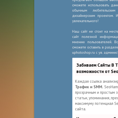
сможете использовать дан
обычным любительски
дизайнерским проектом. 
увлекательного!
Наш сайт не стоит на мест
сайт полезной информац
мнению пользователей. 
сможете оставить в разделе
uphotoshop.ru с ув. админис
Забиваем Сайты В 
возможности от Se
Каждая ссылка анализи
Трафик и SMM.
SeoHamm
прозрачным и простым за
статьи, упоминания, пре
максимуму потенциал S
сайта.