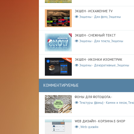
ЭКШЕН - ИСКАЖЕНИЕ TV
Экшены - Для фото, Экшены
ЭКШЕН - СНЕЖНЫЙ ТЕКСТ
Экшены - Для текста, Экшены
ЭКШЕН - ИКОНКИ ИЗОМЕТРИК
Экшены - Декоративные, Экшены
КОММЕНТИРУЕМЫЕ
ФОНЫ ДЛЯ ФОТОШОПА -
Текстуры (фоны) - Камни и песок, Тек
WEB ДИЗАЙН - КОРЗИНА E-SHOP
, Web-дизайн