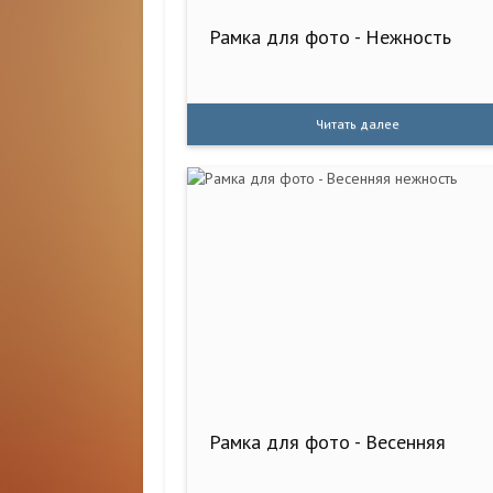
Рамка для фото - Нежность
Читать далее
Рамка для фото - Весенняя