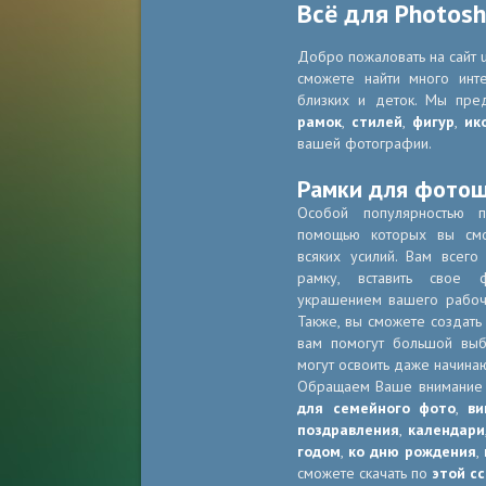
Всё для Photos
Добро пожаловать на сайт u
сможете найти много инт
близких и деток. Мы пре
рамок
,
стилей
,
фигур
,
ик
вашей фотографии.
Рамки для фото
Особой популярностью 
помощью которых вы смо
всяких усилий. Вам всег
рамку, вставить свое 
украшением вашего рабоче
Также, вы сможете создать
вам помогут большой в
могут освоить даже начина
Обращаем Ваше внимание
для семейного фото
,
ви
поздравления
,
календари
годом
,
ко дню рождения
,
сможете скачать по
этой с