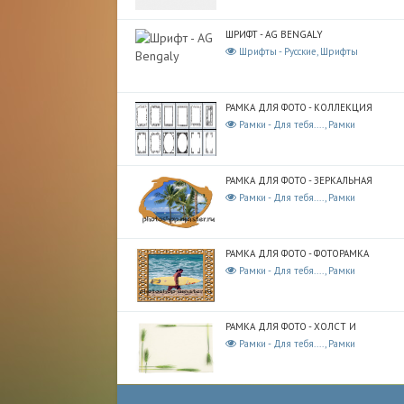
ШРИФТ - AG BENGALY
Шрифты - Русские, Шрифты
РАМКА ДЛЯ ФОТО - КОЛЛЕКЦИЯ
Рамки - Для тебя...., Рамки
РАМКА ДЛЯ ФОТО - ЗЕРКАЛЬНАЯ
Рамки - Для тебя...., Рамки
РАМКА ДЛЯ ФОТО - ФОТОРАМКА
Рамки - Для тебя...., Рамки
РАМКА ДЛЯ ФОТО - ХОЛСТ И
Рамки - Для тебя...., Рамки