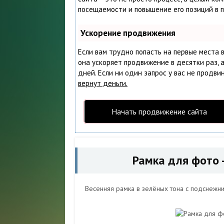
посещаемости и повышение его позиций в 
Ускорение продвижения
Если вам трудно попасть на первые места 
она ускоряет продвижение в десятки раз, 
дней. Если ни один запрос у вас не продвин
вернут деньги.
Начать продвижение сайта
Рамка для фото 
Весенняя рамка в зелёных тона с подснежн