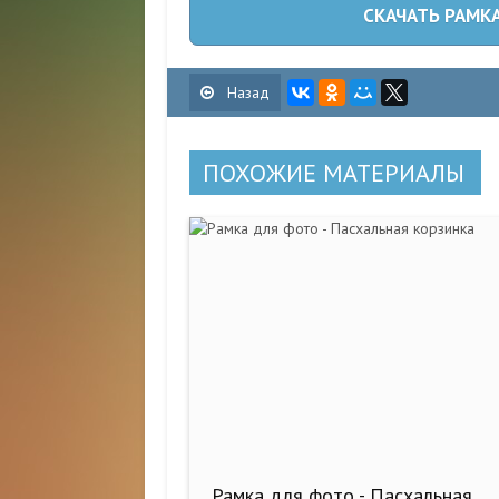
Назад
ПОХОЖИЕ МАТЕРИАЛЫ
Рамка для фото - Пасхальная