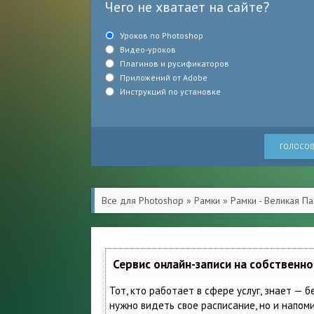
Чего не хватает на сайте?
Уроков по Photoshop
Видео-уроков
Плагинов и русификаторов
Приложений от Adobe
Инструкций по установке
ГОЛОСОВ
Все для Photoshop
»
Рамки
»
Рамки - Великая Па
Сервис онлайн-записи на собственн
Тот, кто работает в сфере услуг, знает — б
нужно видеть свое расписание, но и напом