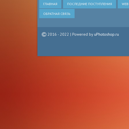
ГЛАВНАЯ
ПОСЛЕДНИЕ ПОСТУПЛЕНИЯ
WEB
ОБРАТНАЯ СВЯЗЬ
2016 - 2022 | Powered by
uPhotoshop.ru