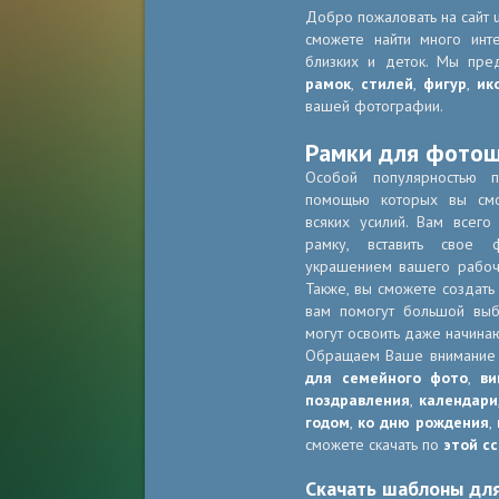
Добро пожаловать на сайт u
сможете найти много инт
близких и деток. Мы пре
рамок
,
стилей
,
фигур
,
ик
вашей фотографии.
Рамки для фото
Особой популярностью 
помощью которых вы смо
всяких усилий. Вам всег
рамку, вставить свое 
украшением вашего рабоче
Также, вы сможете создать
вам помогут большой в
могут освоить даже начина
Обращаем Ваше внимание
для семейного фото
,
ви
поздравления
,
календари
годом
,
ко дню рождения
,
сможете скачать по
этой с
Скачать шаблоны дл