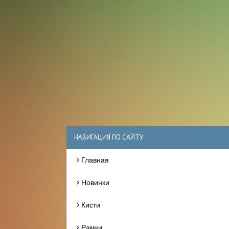
НАВИГАЦИЯ ПО САЙТУ
Главная
Новинки
Кисти
Рамки