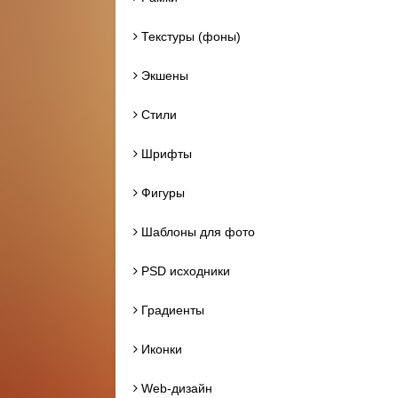
Текстуры (фоны)
Экшены
Стили
Шрифты
Фигуры
Шаблоны для фото
PSD исходники
Градиенты
Иконки
Web-дизайн