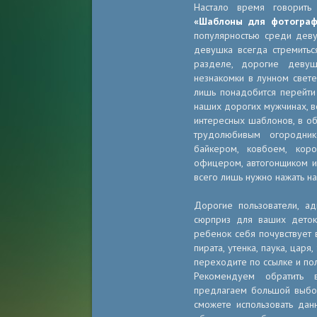
Настало время говорить
«Шаблоны для фотограф
популярностью среди деву
девушка всегда стремитьс
разделе, дорогие девуш
незнакомки в лунном свет
лишь понадобится перейт
наших дорогих мужчинах, в
интересных шаблонов, в об
трудолюбивым огородник
байкером, ковбоем, кор
офицером, автогонщиком и 
всего лишь нужно нажать н
Дорогие пользователи, ад
сюрприз для ваших дето
ребенок себя почувствует в
пирата, утенка, паука, царя
переходите по ссылке и по
Рекомендуем обратить
предлагаем большой выбор
сможете использовать дан