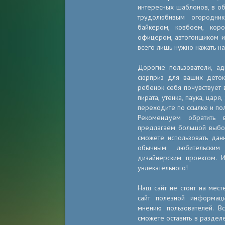
интересных шаблонов, в об
трудолюбивым огородник
байкером, ковбоем, кор
офицером, автогонщиком и 
всего лишь нужно нажать н
Дорогие пользователи, ад
сюрприз для ваших дето
ребенок себя почувствует в
пирата, утенка, паука, царя
переходите по ссылке и по
Рекомендуем обратить
предлагаем большой выбор
сможете использовать дан
обычным любительски
дизайнерским проектом. 
увлекательного!
Наш сайт не стоит на мест
сайт полезной информац
мнению пользователей. 
сможете оставить в разделе