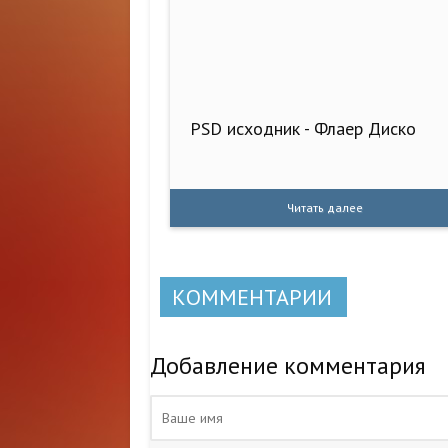
PSD исходник - Флаер Диско
Читать далее
КОММЕНТАРИИ
Добавление комментария