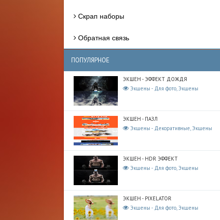
Скрап наборы
Обратная связь
ПОПУЛЯРНОЕ
ЭКШЕН - ЭФФЕКТ ДОЖДЯ
Экшены - Для фото, Экшены
ЭКШЕН - ПАЗЛ
Экшены - Декоративные, Экшены
ЭКШЕН - HDR ЭФФЕКТ
Экшены - Для фото, Экшены
ЭКШЕН - PIXELATOR
Экшены - Для фото, Экшены