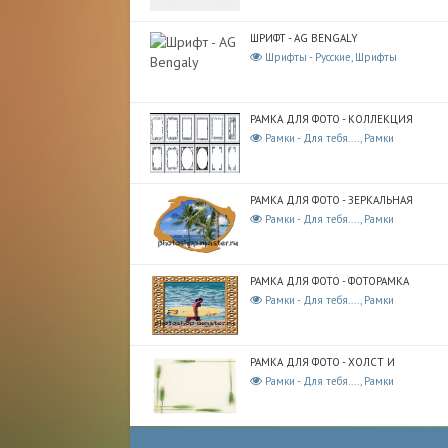
ШРИФТ - AG BENGALY
Шрифты - Русские, Шрифты
РАМКА ДЛЯ ФОТО - КОЛЛЕКЦИЯ
Рамки - Для тебя...., Рамки
РАМКА ДЛЯ ФОТО - ЗЕРКАЛЬНАЯ
Рамки - Для тебя...., Рамки
РАМКА ДЛЯ ФОТО - ФОТОРАМКА
Рамки - Для тебя...., Рамки
РАМКА ДЛЯ ФОТО - ХОЛСТ И
Рамки - Для тебя...., Рамки