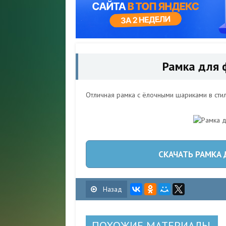
Рамка для 
Отличная рамка с ёлочными шариками в стил
СКАЧАТЬ РАМКА 
Назад
ПОХОЖИЕ МАТЕРИАЛЫ