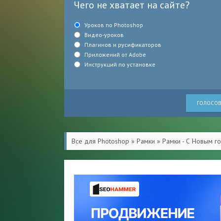
Чего не хватает на сайте?
Уроков по Photoshop
Видео-уроков
Плагинов и русификаторов
Приложений от Adobe
Инструкций по установке
ГОЛОСОВ
Все для Photoshop
»
Рамки
»
Рамки - С Новым г