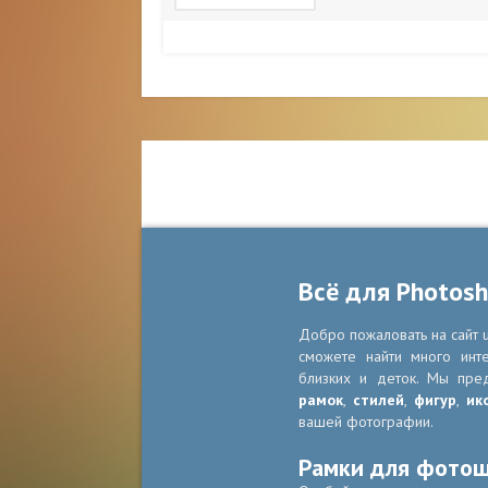
Всё для Photos
Добро пожаловать на сайт u
сможете найти много инт
близких и деток. Мы пре
рамок
,
стилей
,
фигур
,
ик
вашей фотографии.
Рамки для фото