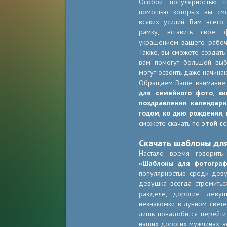
Особой популярностью 
помощью которых вы смо
всяких усилий. Вам всег
рамку, вставить свое 
украшением вашего рабоче
Также, вы сможете создать
вам помогут большой в
могут освоить даже начина
Обращаем Ваше внимание
для семейного фото
,
ви
поздравления
,
календари
годом
,
ко дню рождения
,
сможете скачать по
этой с
Скачать шаблоны дл
Настало время говорить
«Шаблоны для фотограф
популярностью среди деву
девушка всегда стремитьс
разделе, дорогие девуш
незнакомки в лунном свет
лишь понадобится перейт
наших дорогих мужчинах, в