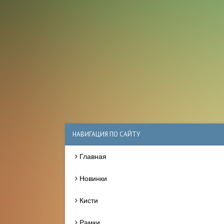
НАВИГАЦИЯ ПО САЙТУ
Главная
Новинки
Кисти
Рамки