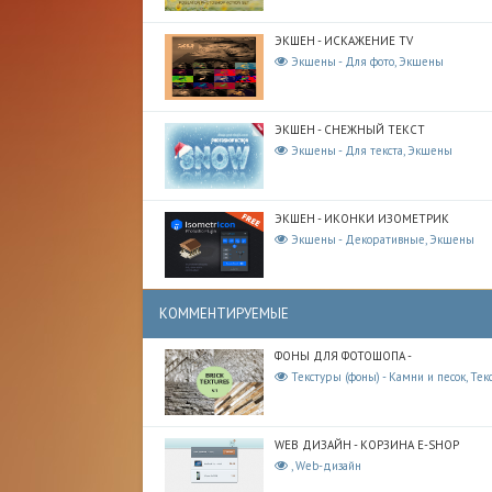
ЭКШЕН - ИСКАЖЕНИЕ TV
Экшены - Для фото, Экшены
ЭКШЕН - СНЕЖНЫЙ ТЕКСТ
Экшены - Для текста, Экшены
ЭКШЕН - ИКОНКИ ИЗОМЕТРИК
Экшены - Декоративные, Экшены
КОММЕНТИРУЕМЫЕ
ФОНЫ ДЛЯ ФОТОШОПА -
Текстуры (фоны) - Камни и песок, Тек
WEB ДИЗАЙН - КОРЗИНА E-SHOP
, Web-дизайн