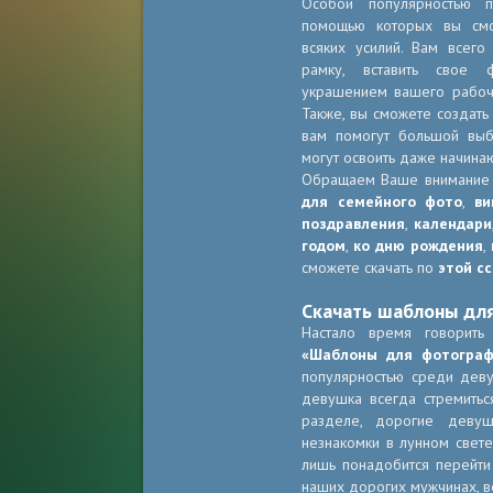
Особой популярностью 
помощью которых вы смо
всяких усилий. Вам всег
рамку, вставить свое 
украшением вашего рабоче
Также, вы сможете создать
вам помогут большой в
могут освоить даже начина
Обращаем Ваше внимание
для семейного фото
,
ви
поздравления
,
календари
годом
,
ко дню рождения
,
сможете скачать по
этой с
Скачать шаблоны дл
Настало время говорить
«Шаблоны для фотограф
популярностью среди деву
девушка всегда стремитьс
разделе, дорогие девуш
незнакомки в лунном свет
лишь понадобится перейт
наших дорогих мужчинах, в