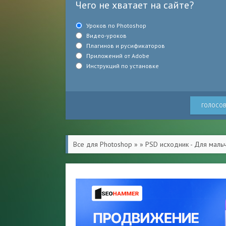
Чего не хватает на сайте?
Уроков по Photoshop
Видео-уроков
Плагинов и русификаторов
Приложений от Adobe
Инструкций по установке
ГОЛОСОВ
Все для Photoshop
»
» PSD исходник - Для маль