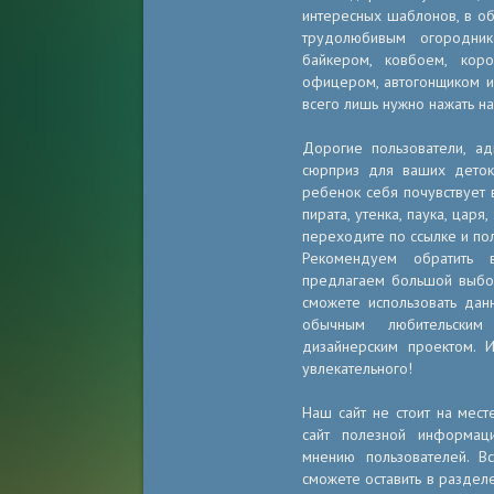
интересных шаблонов, в об
трудолюбивым огородник
байкером, ковбоем, кор
офицером, автогонщиком и 
всего лишь нужно нажать н
Дорогие пользователи, ад
сюрприз для ваших дето
ребенок себя почувствует в
пирата, утенка, паука, царя
переходите по ссылке и по
Рекомендуем обратить
предлагаем большой выбор
сможете использовать дан
обычным любительски
дизайнерским проектом. 
увлекательного!
Наш сайт не стоит на мест
сайт полезной информац
мнению пользователей. 
сможете оставить в разделе