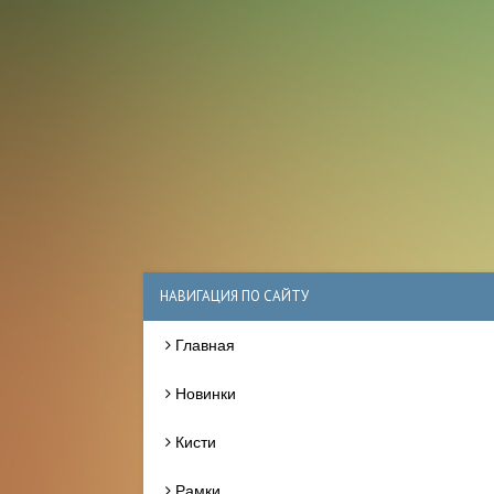
НАВИГАЦИЯ ПО САЙТУ
Главная
Новинки
Кисти
Рамки