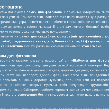
фотошопа
стью пользуются
рамки для фотошопа
, с помощью которых вы смож
яких усилий. Вам всего лишь понадобиться найти подходящую рамку, в
 креативным украшением вашего рабочего места, либо же семейного а
веселую комнату своего малыша. В этом вам помогут большой выб
могут освоить даже начинающие пользователи.
внимание на
рамки для свадебных фотографий
,
для семейного ф
 тебя"
,
поздравления
,
календари
,
Великая Пасха,
23 февраля
,
с Но
 св Валентина
. Все эти рамки вы сможете скачать по
этой ссылке
оны для фотошопа
оворить о главном разделе нашего сайта -
«Шаблоны для фотог
уется популярностью среди девушек разной возрастной категории. В
у и красоте. Именно в данном разделе, дорогие девушки, вы сможете 
ном свете или наоборот, доброй феей. Вам всего лишь понадобитс
м забывать о наших дорогих мужчинах, ведь наш сайт им подгото
онов, в образе которых мужчина себя почувствует: трудолюби
рем, летчиком, байкером, ковбоем, королем, железным человеком, н
п. И все это
совершенно бесплатно
, всего лишь нужно нажать на кно