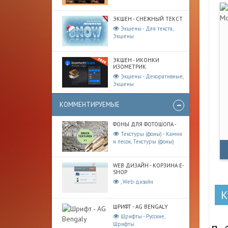
ЭКШЕН - СНЕЖНЫЙ ТЕКСТ
Экшены - Для текста,
Экшены
ЭКШЕН - ИКОНКИ
ИЗОМЕТРИК
Экшены - Декоративные,
Экшены
КОММЕНТИРУЕМЫЕ
ФОНЫ ДЛЯ ФОТОШОПА -
Текстуры (фоны) - Камни
и песок, Текстуры (фоны)
WEB ДИЗАЙН - КОРЗИНА E-
SHOP
, Web-дизайн
ШРИФТ - AG BENGALY
Шрифты - Русские,
Шрифты