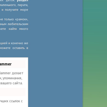
ших деток:
раздел
аленького, пирата,
е и получите море
е только «рамок»,
ычным любительским
жете найти много
ацией и конечно же
можете оставить в
Hammer
ammer делает
, упоминания,
 вашего сайта.
учших ссылок с