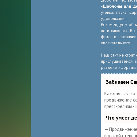
Дорогие пользов
«Шаблоны для д
утенка, паука, ц
удовольствия.
Рекомендуем обра
но и «иконок». Вы
фото и заканчив
увлекательного!
Наш сайт не стоит
прислушиваемся к
разделе «Обратная 
Забиваем Са
Каждая ссылка 
продвижение сай
пресс-релизы -
Что умеет д
— Продвижение 
высокой степен