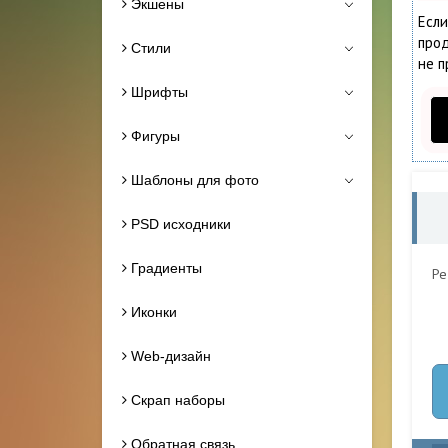
Экшены
Если
прод
Стили
не п
Шрифты
Фигуры
Шаблоны для фото
PSD исходники
Градиенты
Ре
Иконки
Web-дизайн
Скрап наборы
Обратная связь