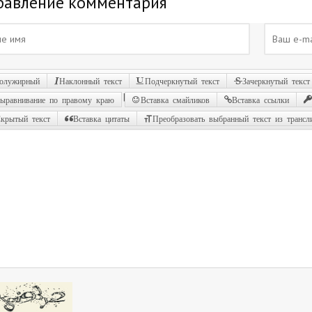
бавление комментария
олужирный
Наклонный текст
Подчеркнутый текст
Зачеркнутый текст
|
ыравнивание по правому краю
Вставка смайликов
Вставка ссылки
крытый текст
Вставка цитаты
Преобразовать выбранный текст из трансл