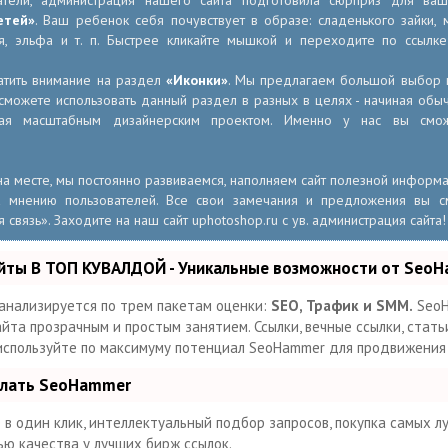
атели, администрация нашего сайта подготовила сюрприз для ва
етей»
. Ваш ребенок себя почувствует в образе: сладенького зайки, м
аря, эльфа и т. п. Быстрее кликайте мышкой и переходите по ссылк
тить внимание на раздел
«Иконки»
. Мы предлагаем большой выбор н
 сможете использовать данный раздел в разных в целях - начиная об
ая масштабным дизайнерским проектом. Именно у нас вы смо
 на месте, мы постоянно развиваемся, наполняем сайт полезной информ
 мнению пользователей. Все свои замечания и предложения вы с
связь». Заходите на наш сайт uphotoshop.ru с ув. администрация сайта!
йты В ТОП КУВАЛДОЙ - Уникальные возможности от Seo
анализируется по трем пакетам оценки:
SEO, Трафик и SMM.
SeoH
та прозрачным и простым занятием. Ссылки, вечные ссылки, статьи
 используйте по максимуму потенциал SeoHammer для продвижения
елать SeoHammer
в один клик, интеллектуальный подбор запросов, покупка самых л
ью качества у лучших бирж ссылок.