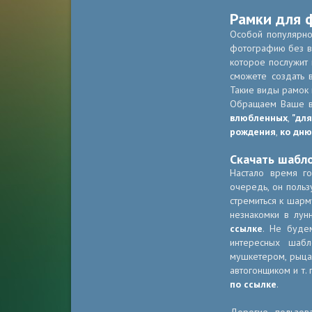
Рамки для 
Особой популярно
фотографию без вс
которое послужит
сможете создать 
Такие виды рамок 
Обращаем Ваше 
влюбленных
,
"для
рождения
,
ко дню
Скачать шабл
Настало время г
очередь, он польз
стремиться к шарм
незнакомки в лун
ссылке
. Не буде
интересных шабл
мушкетером, рыца
автогонщиком и т. 
по ссылке
.