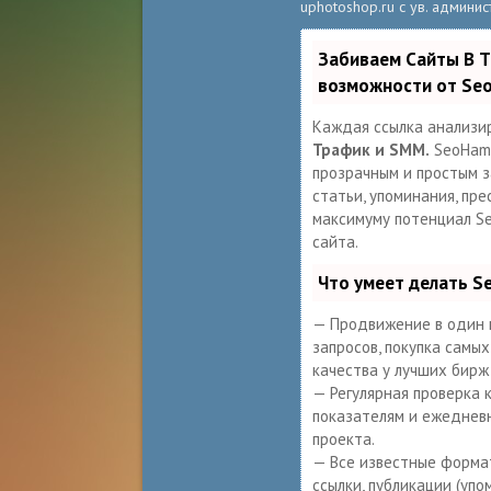
uphotoshop.ru с ув. админис
Забиваем Сайты В 
возможности от Se
Каждая ссылка анализи
Трафик и SMM.
SeoHamm
прозрачным и простым за
статьи, упоминания, пре
максимуму потенциал S
сайта.
Что умеет делать 
— Продвижение в один 
запросов, покупка самы
качества у лучших бирж
— Регулярная проверка 
показателям и ежеднев
проекта.
— Все известные формат
ссылки, публикации (упо