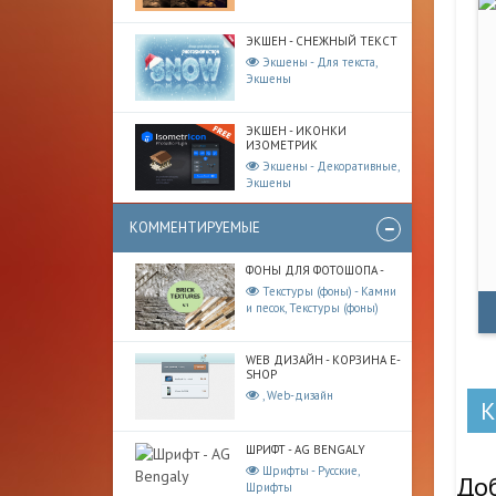
ЭКШЕН - СНЕЖНЫЙ ТЕКСТ
Экшены - Для текста,
Экшены
ЭКШЕН - ИКОНКИ
ИЗОМЕТРИК
Экшены - Декоративные,
Экшены
КОММЕНТИРУЕМЫЕ
ФОНЫ ДЛЯ ФОТОШОПА -
Текстуры (фоны) - Камни
и песок, Текстуры (фоны)
WEB ДИЗАЙН - КОРЗИНА E-
SHOP
, Web-дизайн
ШРИФТ - AG BENGALY
Шрифты - Русские,
До
Шрифты