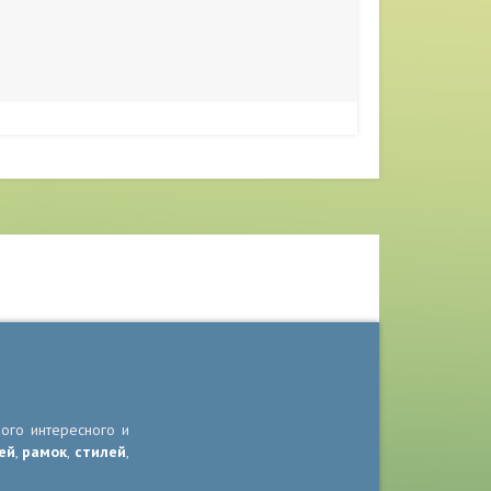
ного интересного и
ей
,
рамок
,
стилей
,