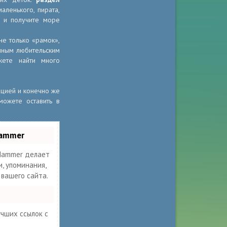
аленького, пирата,
е и получите море
е только «рамок»,
ычным любительским
жете найти много
ацией и конечно же
можете оставить в
Hammer
ammer делает
, упоминания,
 вашего сайта.
учших ссылок с