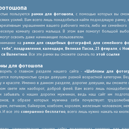
фотошопа
стью пользуются
рамки для фотошопа
, с помощью которых вы смож
яких усилий. Вам всего лишь понадобиться найти подходящую рамку, в
 креативным украшением вашего рабочего места, либо же семейного а
веселую комнату своего малыша. В этом вам помогут большой выб
могут освоить даже начинающие пользователи.
внимание на
рамки для свадебных фотографий
,
для семейного ф
 тебя"
,
поздравления
,
календари
,
Великая Пасха,
23 февраля
,
с Но
 св Валентина
. Все эти рамки вы сможете скачать по
этой ссылке
оны для фотошопа
оворить о главном разделе нашего сайта -
«Шаблоны для фотог
уется популярностью среди девушек разной возрастной категории. В
у и красоте. Именно в данном разделе, дорогие девушки, вы сможете 
ном свете или наоборот, доброй феей. Вам всего лишь понадобитс
м забывать о наших дорогих мужчинах, ведь наш сайт им подгото
онов, в образе которых мужчина себя почувствует: трудолюби
рем, летчиком, байкером, ковбоем, королем, железным человеком, н
п. И все это
совершенно бесплатно
, всего лишь нужно нажать на кно
атели, администрация нашего сайта подготовила сюрприз для ва