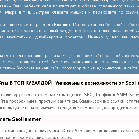
етей»
. Ваш ребенок себя почувствует в образе: сладенького зайки, м
аря, эльфа и т. п. Быстрее кликайте мышкой и переходите по ссылк
тить внимание на раздел
«Иконки»
. Мы предлагаем большой выбор н
 сможете использовать данный раздел в разных в целях - начиная об
ая масштабным дизайнерским проектом. Именно у нас вы смо
 на месте, мы постоянно развиваемся, наполняем сайт полезной информ
 мнению пользователей. Все свои замечания и предложения вы с
связь». Заходите на наш сайт uphotoshop.ru с ув. администрация сайта!
йты В ТОП КУВАЛДОЙ - Уникальные возможности от Seo
анализируется по трем пакетам оценки:
SEO, Трафик и SMM.
SeoH
та прозрачным и простым занятием. Ссылки, вечные ссылки, статьи
 используйте по максимуму потенциал SeoHammer для продвижения
елать SeoHammer
в один клик, интеллектуальный подбор запросов, покупка самых л
ью качества у лучших бирж ссылок.