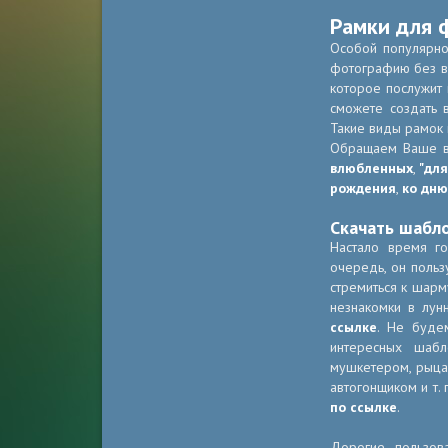
Рамки для 
Особой популярно
фотографию без вс
которое послужит
сможете создать 
Такие виды рамок 
Обращаем Ваше 
влюбленных
,
"для
рождения
,
ко дню
Скачать шабл
Настало время г
очередь, он польз
стремиться к шарм
незнакомки в лун
ссылке
. Не буде
интересных шабл
мушкетером, рыца
автогонщиком и т. 
по ссылке
.
Дорогие пользов