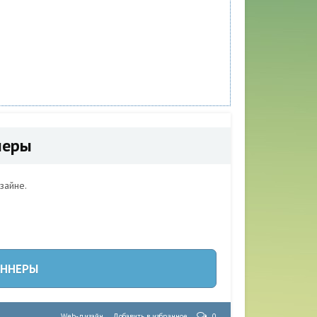
неры
зайне.
АННЕРЫ
,
Web-дизайн
Добавить в избранное
0