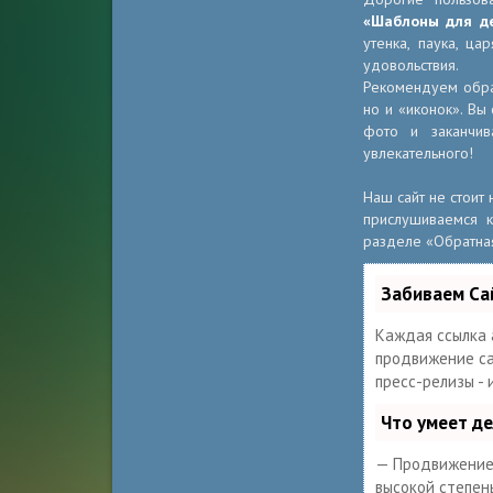
«Шаблоны для д
утенка, паука, ц
удовольствия.
Рекомендуем обра
но и «иконок». Вы
фото и заканчив
увлекательного!
Наш сайт не стоит
прислушиваемся к
разделе «Обратная 
Забиваем Са
Каждая ссылка 
продвижение сай
пресс-релизы -
Что умеет д
— Продвижение 
высокой степен