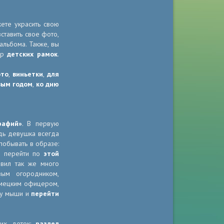
ете украсить свою
ставить свое фото,
льбома. Также, вы
ор
детских рамок
.
ото
,
виньетки
,
для
вым годом
,
ко дню
рафий»
. В первую
едь девушка всегда
побывать в образе:
я перейти по
этой
вил так же много
вым огородником,
емецким офицером,
пку мыши и
перейти
ших деток:
раздел