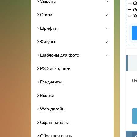
Экшены
—
С
—
П
Стили
—
У
Шрифты
Фигуры
Шаблоны для фото
PSD исходники
Ин
Градиенты
Иконки
Web-дизайн
Скрап наборы
Обратная связь