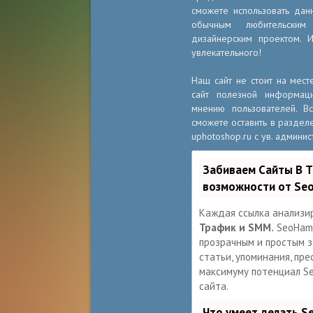
сможете использовать дан
обычным любительски
дизайнерским проектом. 
увлекательного!
Наш сайт не стоит на мест
сайт полезной информац
мнению пользователей. 
сможете оставить в разделе
uphotoshop.ru с ув. админис
Забиваем Сайты В 
возможности от Se
Каждая ссылка анализи
Трафик и SMM.
SeoHamm
прозрачным и простым за
статьи, упоминания, пре
максимуму потенциал S
сайта.
Что умеет делать 