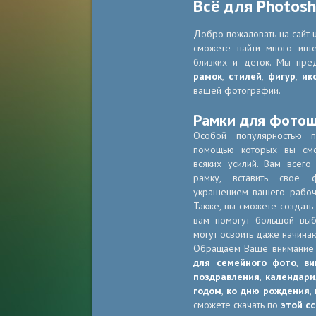
Всё для Photos
Добро пожаловать на сайт u
сможете найти много инт
близких и деток. Мы пре
рамок
,
стилей
,
фигур
,
ик
вашей фотографии.
Рамки для фото
Особой популярностью 
помощью которых вы смо
всяких усилий. Вам всег
рамку, вставить свое 
украшением вашего рабоче
Также, вы сможете создать
вам помогут большой в
могут освоить даже начина
Обращаем Ваше внимание
для семейного фото
,
ви
поздравления
,
календари
годом
,
ко дню рождения
,
сможете скачать по
этой с