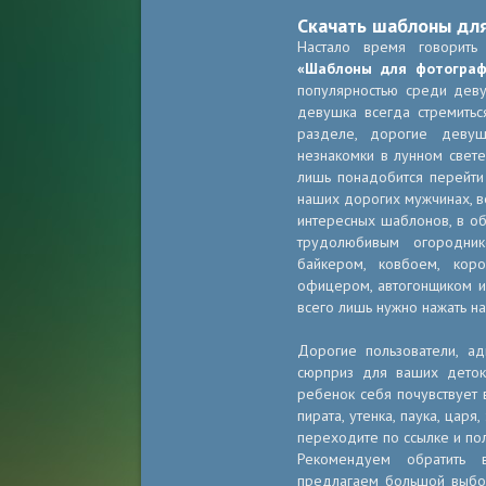
Скачать шаблоны дл
Настало время говорить
«Шаблоны для фотограф
популярностью среди деву
девушка всегда стремитьс
разделе, дорогие девуш
незнакомки в лунном свет
лишь понадобится перейт
наших дорогих мужчинах, в
интересных шаблонов, в об
трудолюбивым огородник
байкером, ковбоем, кор
офицером, автогонщиком и 
всего лишь нужно нажать н
Дорогие пользователи, ад
сюрприз для ваших дето
ребенок себя почувствует в
пирата, утенка, паука, царя
переходите по ссылке и по
Рекомендуем обратить
предлагаем большой выбор