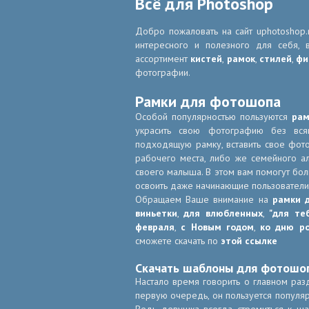
Всё для Photoshop
Добро пожаловать на сайт uphotoshop.
интересного и полезного для себя,
ассортимент
кистей
,
рамок
,
стилей
,
фи
фотографии.
Рамки для фотошопа
Особой популярностью пользуются
рам
украсить свою фотографию без всяк
подходящую рамку, вставить свое фот
рабочего места, либо же семейного ал
своего малыша. В этом вам помогут б
освоить даже начинающие пользователи
Обращаем Ваше внимание на
рамки 
виньетки
,
для влюбленных
,
"для те
февраля
,
с Новым годом
,
ко дню р
сможете скачать по
этой ссылке
Скачать шаблоны для фотошо
Настало время говорить о главном раз
первую очередь, он пользуется популя