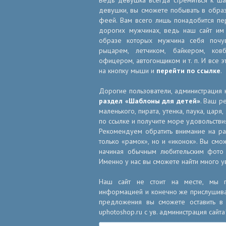
Ведь девушка всегда стремиться к ша
девушки, вы сможете побывать в образ
феей. Вам всего лишь понадобится п
дорогих мужчинах, ведь наш сайт им
образе которых мужчина себя почув
рыцарем, летчиком, байкером, ков
офицером, автогонщиком и т. п. И все 
на кнопку мыши и
перейти по ссылке
.
Дорогие пользователи, администрация 
раздел «Шаблоны для детей»
. Ваш р
маленького, пирата, утенка, паука, царя
по ссылке и получите море удовольстви
Рекомендуем обратить внимание на р
только «рамок», но и «иконок». Вы смо
начиная обычным любительским фото 
Именно у нас вы сможете найти много у
Наш сайт не стоит на месте, мы по
информацией и конечно же прислушивае
предложения вы сможете оставить в 
uphotoshop.ru с ув. администрация сайта